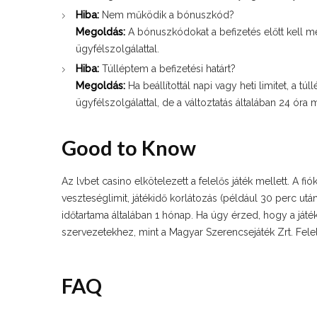
Hiba:
Nem működik a bónuszkód?
Megoldás:
A bónuszkódokat a befizetés előtt kell me
ügyfélszolgálattal.
Hiba:
Túlléptem a befizetési határt?
Megoldás:
Ha beállítottál napi vagy heti limitet, a 
ügyfélszolgálattal, de a változtatás általában 24 óra 
Good to Know
Az lvbet casino elkötelezett a felelős játék mellett. A fió
veszteséglimit, játékidő korlátozás (például 30 perc utá
időtartama általában 1 hónap. Ha úgy érzed, hogy a játék
szervezetekhez, mint a Magyar Szerencsejáték Zrt. Fele
FAQ