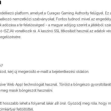
n
delkező platform, amelyet a Curaçao Gaming Authority felügyel. Ez a
e vonatkozó nemzetközi szabványokat. Fontos tudnod: mivel az engedé
 adózása a te felelősséged – a magyar adójog szerint a játékból sz
 (SZJA) vonatkozik rá. A kaszinó SSL titkosítást használ az adatok v
megelőzésére.
n?
od, kérj új megerősítő e-mailt a bejelentkezési oldalon.
ive Web App) technológiát használ. Töröld a böngésző gyorsítótárát
lj meg másik böngészőt használni.
att hosszabb lehet a folyamat (akár 48 óra). Győződj meg róla, hogy 
kártya) feltöltöttél.