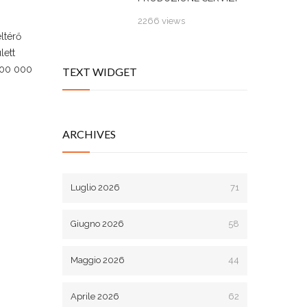
2266 views
ltérő
lett
500 000
TEXT WIDGET
ARCHIVES
Luglio 2026
71
Giugno 2026
58
Maggio 2026
44
Aprile 2026
62