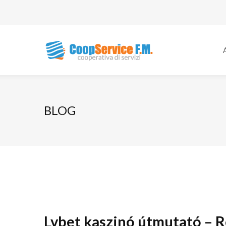
BLOG
Lvbet kaszinó útmutató – Re