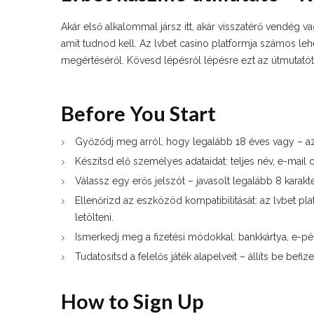
Akár első alkalommal jársz itt, akár visszatérő vendég v
amit tudnod kell. Az lvbet casino platformja számos lehe
megértéséről. Kövesd lépésről lépésre ezt az útmutatót
Before You Start
Győződj meg arról, hogy legalább 18 éves vagy – az l
Készítsd elő személyes adataidat: teljes név, e-mail
Válassz egy erős jelszót – javasolt legalább 8 karakt
Ellenőrizd az eszközöd kompatibilitását: az lvbet p
letölteni.
Ismerkedj meg a fizetési módokkal: bankkártya, e-pénz
Tudatosítsd a felelős játék alapelveit – állíts be befi
How to Sign Up