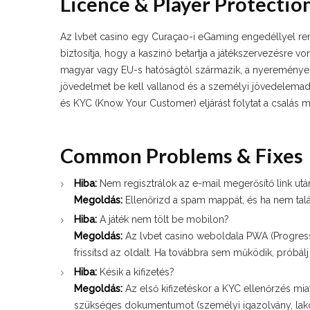
Licence & Player Protectio
Az lvbet casino egy Curaçao-i eGaming engedéllyel ren
biztosítja, hogy a kaszinó betartja a játékszervezésr
magyar vagy EU-s hatóságtól származik, a nyeremények
jövedelmet be kell vallanod és a személyi jövedelemadó
és KYC (Know Your Customer) eljárást folytat a csalás 
Common Problems & Fixes
Hiba:
Nem regisztrálok az e-mail megerősítő link utá
Megoldás:
Ellenőrizd a spam mappát, és ha nem talál
Hiba:
A játék nem tölt be mobilon?
Megoldás:
Az lvbet casino weboldala PWA (Progress
frissítsd az oldalt. Ha továbbra sem működik, próbá
Hiba:
Késik a kifizetés?
Megoldás:
Az első kifizetéskor a KYC ellenőrzés mi
szükséges dokumentumot (személyi igazolvány, lakcím