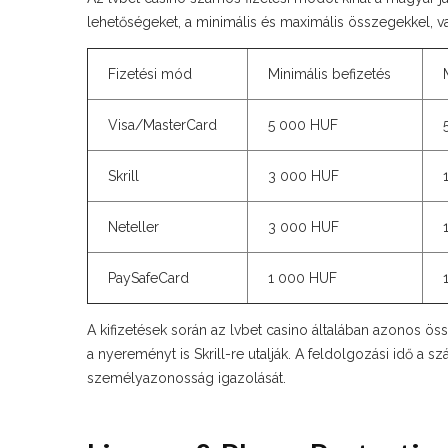
lehetőségeket, a minimális és maximális összegekkel, va
Fizetési mód
Minimális befizetés
Visa/MasterCard
5 000 HUF
Skrill
3 000 HUF
Neteller
3 000 HUF
PaySafeCard
1 000 HUF
A kifizetések során az lvbet casino általában azonos össz
a nyereményt is Skrill-re utalják. A feldolgozási idő a s
személyazonosság igazolását.