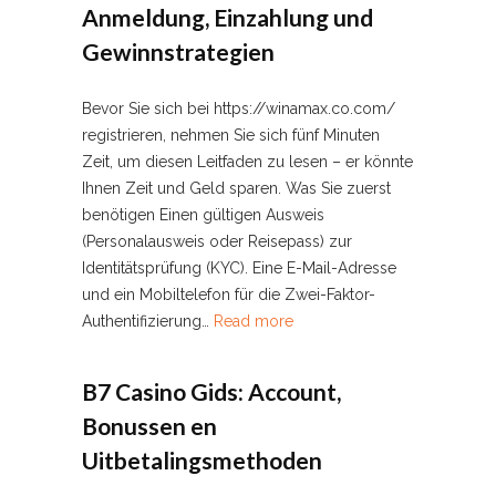
Anmeldung, Einzahlung und
Gewinnstrategien
Bevor Sie sich bei https://winamax.co.com/
registrieren, nehmen Sie sich fünf Minuten
Zeit, um diesen Leitfaden zu lesen – er könnte
Ihnen Zeit und Geld sparen. Was Sie zuerst
benötigen Einen gültigen Ausweis
(Personalausweis oder Reisepass) zur
Identitätsprüfung (KYC). Eine E-Mail-Adresse
und ein Mobiltelefon für die Zwei-Faktor-
Authentifizierung…
Read more
B7 Casino Gids: Account,
Bonussen en
Uitbetalingsmethoden