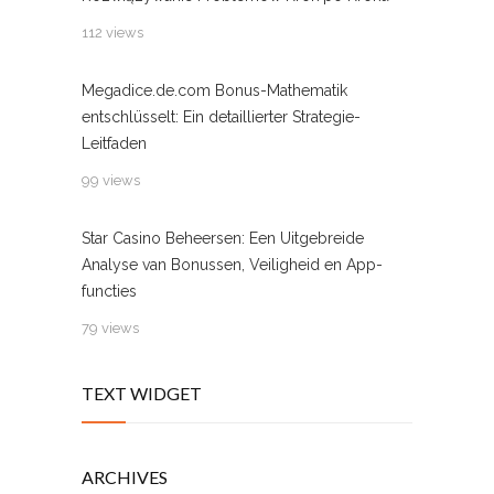
112 views
Megadice.de.com Bonus-Mathematik
entschlüsselt: Ein detaillierter Strategie-
Leitfaden
99 views
Star Casino Beheersen: Een Uitgebreide
Analyse van Bonussen, Veiligheid en App-
functies
79 views
TEXT WIDGET
ARCHIVES