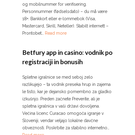
og mobilnummer for verifisering.
Personnummer (fødselsdato) – du må være
18+. Bankkort eller e-lommebok (Visa,
Mastercard, Skrill, Neteller). Stabilt internett –
Prontobet…
Read more
Betfury app in casino: vodnik po
registraciji in bonusih
Spletne igralnice se med seboj zelo
razlikujejo – ta vodnik preseka hrup in zajema
le tisto, kar je dejansko pomembno za gladko
izkušnjo. Preden začnete Preverite, ali je
spletna igralnica v vaši državi dovoljena.
Večina licenc Curacao omogoča igranje v
Sloveniji, vendar veljajo lokalne davčne
obveznosti. Poskrbite za stabilno internetno…