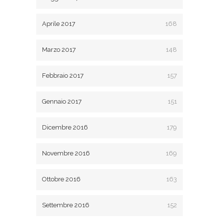
Aprile 2017
168
Marzo 2017
148
Febbraio 2017
157
Gennaio 2017
151
Dicembre 2016
179
Novembre 2016
169
Ottobre 2016
163
Settembre 2016
152