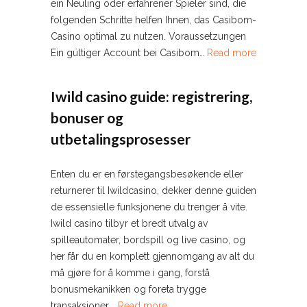
ein Neuling oder erfahrener Spieler sind, die
folgenden Schritte helfen Ihnen, das Casibom-
Casino optimal zu nutzen. Voraussetzungen
Ein gültiger Account bei Casibom…
Read more
Iwild casino guide: registrering,
bonuser og
utbetalingsprosesser
Enten du er en førstegangsbesøkende eller
returnerer til Iwildcasino, dekker denne guiden
de essensielle funksjonene du trenger å vite.
Iwild casino tilbyr et bredt utvalg av
spilleautomater, bordspill og live casino, og
her får du en komplett gjennomgang av alt du
må gjøre for å komme i gang, forstå
bonusmekanikken og foreta trygge
transaksjoner….
Read more