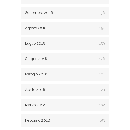
Settembre 2018
158
Agosto 2018
154
Luglio 2018
159
Giugno 2018
176
Maggio 2018
161
Aprile 2018
123
Marzo 2018
162
Febbraio 2018
153