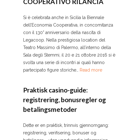
COOPERATIVO RILANCIA
Si è celebrata anche in Sicilia la Biennale
dell’Economia Cooperativa, in concomitanza
con il 130° anniversario della nascita di
Legacoop. Nella prestigiosa location del
Teatro Massimo di Palermo, all’interno della
Sala degli Stemmi, il 20 e 21 ottobre 2016 si è
svolta una serie di incontri ai quali hanno
partecipato figure storiche…
Read more
Praktisk casino-guide:
registrering, bonusregler og
betalingsmetoder
Dette er en praktisk, trinnvis gjennomgang:
registrering, verifisering, bonuser og