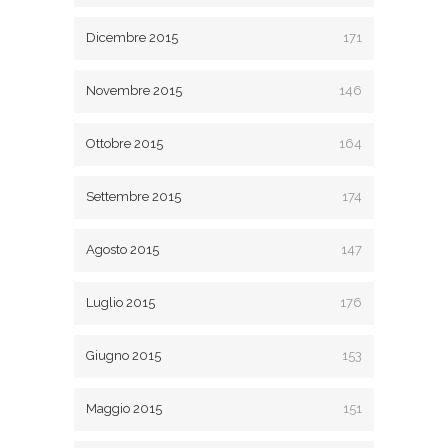
Dicembre 2015
171
Novembre 2015
146
Ottobre 2015
164
Settembre 2015
174
Agosto 2015
147
Luglio 2015
176
Giugno 2015
153
Maggio 2015
151