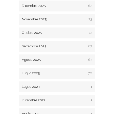
Dicembre 2025
62
Novembre 2025
73
Ottobre 2025
72
Settembre 2025
67
Agosto 2025
63
Luglio 2025
70
Luglio 2023
1
Dicembre 2022
1
Aprile 2022
1