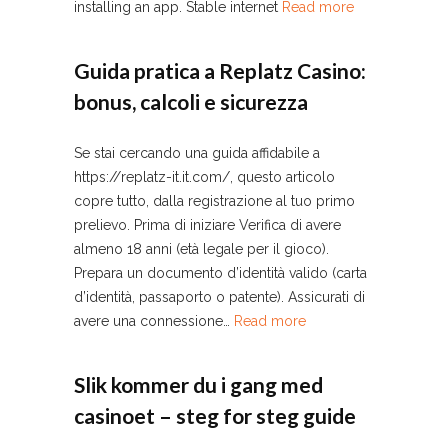
installing an app. Stable internet
Read more
Guida pratica a Replatz Casino:
bonus, calcoli e sicurezza
Se stai cercando una guida affidabile a
https://replatz-it.it.com/, questo articolo
copre tutto, dalla registrazione al tuo primo
prelievo. Prima di iniziare Verifica di avere
almeno 18 anni (età legale per il gioco).
Prepara un documento d’identità valido (carta
d’identità, passaporto o patente). Assicurati di
avere una connessione…
Read more
Slik kommer du i gang med
casinoet – steg for steg guide