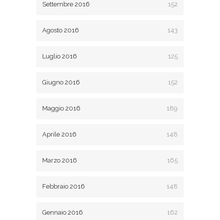
Settembre 2016
152
Agosto 2016
143
Luglio 2016
125
Giugno 2016
152
Maggio 2016
189
Aprile 2016
148
Marzo 2016
165
Febbraio 2016
148
Gennaio 2016
162