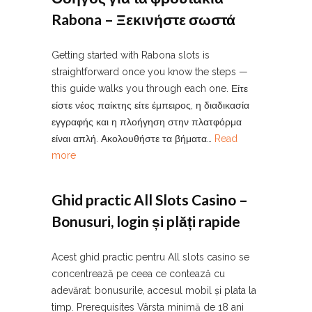
Rabona – Ξεκινήστε σωστά
Getting started with Rabona slots is
straightforward once you know the steps —
this guide walks you through each one. Είτε
είστε νέος παίκτης είτε έμπειρος, η διαδικασία
εγγραφής και η πλοήγηση στην πλατφόρμα
είναι απλή. Ακολουθήστε τα βήματα…
Read
more
Ghid practic All Slots Casino –
Bonusuri, login și plăți rapide
Acest ghid practic pentru All slots casino se
concentrează pe ceea ce contează cu
adevărat: bonusurile, accesul mobil și plata la
timp. Prerequisites Vârsta minimă de 18 ani