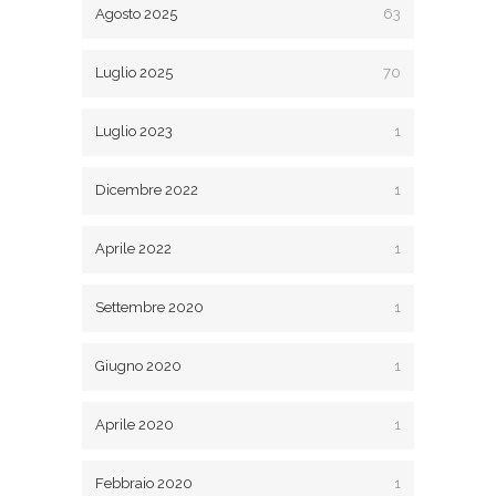
Agosto 2025
63
Luglio 2025
70
Luglio 2023
1
Dicembre 2022
1
Aprile 2022
1
Settembre 2020
1
Giugno 2020
1
Aprile 2020
1
Febbraio 2020
1