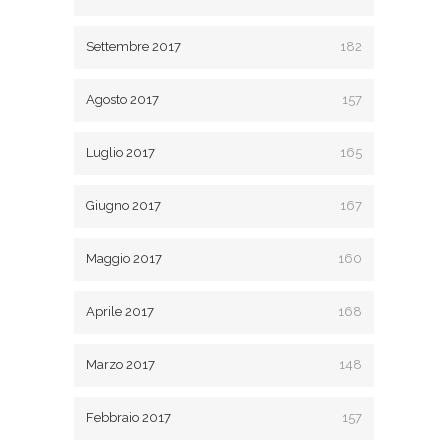
Settembre 2017
182
Agosto 2017
157
Luglio 2017
165
Giugno 2017
167
Maggio 2017
160
Aprile 2017
168
Marzo 2017
148
Febbraio 2017
157