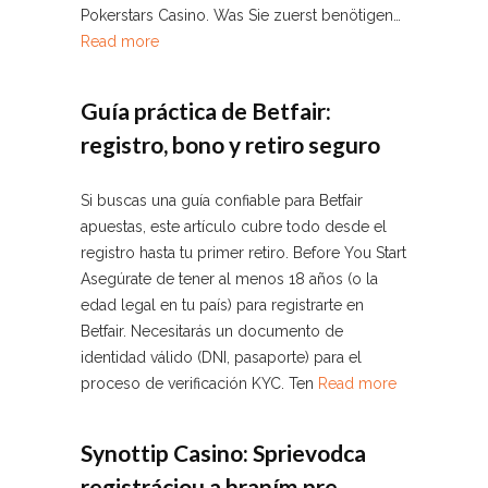
Pokerstars Casino. Was Sie zuerst benötigen…
Read more
Guía práctica de Betfair:
registro, bono y retiro seguro
Si buscas una guía confiable para Betfair
apuestas, este artículo cubre todo desde el
registro hasta tu primer retiro. Before You Start
Asegúrate de tener al menos 18 años (o la
edad legal en tu país) para registrarte en
Betfair. Necesitarás un documento de
identidad válido (DNI, pasaporte) para el
proceso de verificación KYC. Ten
Read more
Synottip Casino: Sprievodca
registráciou a hraním pre