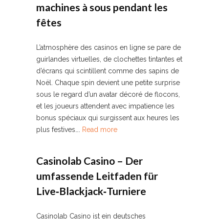
machines à sous pendant les
fêtes
L’atmosphère des casinos en ligne se pare de
guirlandes virtuelles, de clochettes tintantes et
d’écrans qui scintillent comme des sapins de
Noël. Chaque spin devient une petite surprise
sous le regard d’un avatar décoré de flocons,
et les joueurs attendent avec impatience les
bonus spéciaux qui surgissent aux heures les
plus festives….
Read more
Casinolab Casino – Der
umfassende Leitfaden für
Live‑Blackjack‑Turniere
Casinolab Casino ist ein deutsches