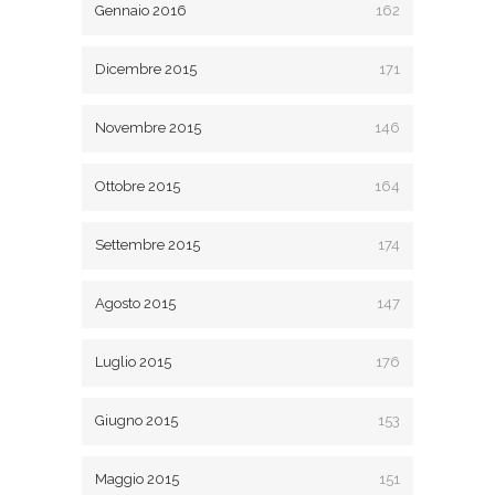
Gennaio 2016
162
Dicembre 2015
171
Novembre 2015
146
Ottobre 2015
164
Settembre 2015
174
Agosto 2015
147
Luglio 2015
176
Giugno 2015
153
Maggio 2015
151