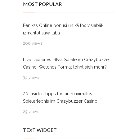
MOST POPULAR
Fenikss Online bonusi un kā tos vislabāk
izmantot savā labā
266 views
Live‑Dealer vs. RNG‑Spiele im Crazybuzzer
Casino: Welches Format lohnt sich mehr?
34 views
20 Insider‑Tipps für ein maximales
Spielerlebnis im Crazybuzzer Casino
29 views
TEXT WIDGET