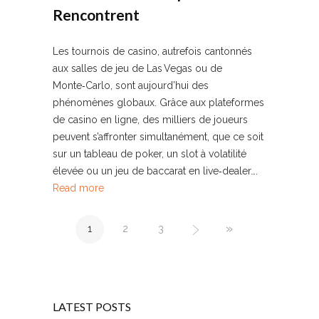
Rencontrent
Les tournois de casino, autrefois cantonnés
aux salles de jeu de Las Vegas ou de
Monte‑Carlo, sont aujourd’hui des
phénomènes globaux. Grâce aux plateformes
de casino en ligne, des milliers de joueurs
peuvent s’affronter simultanément, que ce soit
sur un tableau de poker, un slot à volatilité
élevée ou un jeu de baccarat en live‑dealer….
Read more
»
1
2
3
LATEST POSTS