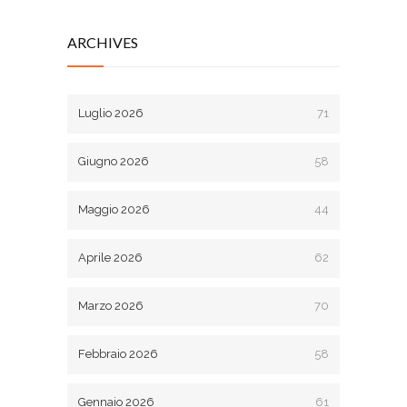
ARCHIVES
Luglio 2026
71
Giugno 2026
58
Maggio 2026
44
Aprile 2026
62
Marzo 2026
70
Febbraio 2026
58
Gennaio 2026
61