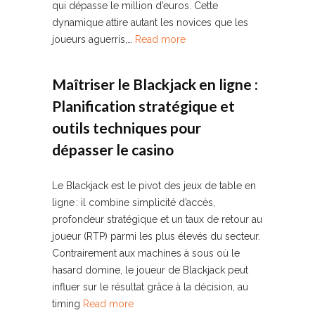
qui dépasse le million d’euros. Cette
dynamique attire autant les novices que les
joueurs aguerris,…
Read more
Maîtriser le Blackjack en ligne :
Planification stratégique et
outils techniques pour
dépasser le casino
Le Blackjack est le pivot des jeux de table en
ligne : il combine simplicité d’accès,
profondeur stratégique et un taux de retour au
joueur (RTP) parmi les plus élevés du secteur.
Contrairement aux machines à sous où le
hasard domine, le joueur de Blackjack peut
influer sur le résultat grâce à la décision, au
timing
Read more