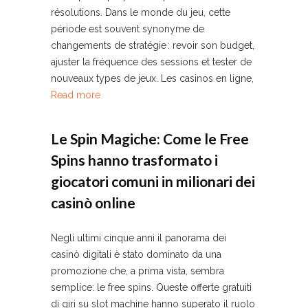
résolutions. Dans le monde du jeu, cette
période est souvent synonyme de
changements de stratégie : revoir son budget,
ajuster la fréquence des sessions et tester de
nouveaux types de jeux. Les casinos en ligne,
Read more
Le Spin Magiche: Come le Free
Spins hanno trasformato i
giocatori comuni in milionari dei
casinò online
Negli ultimi cinque anni il panorama dei
casinò digitali è stato dominato da una
promozione che, a prima vista, sembra
semplice: le free spins. Queste offerte gratuiti
di giri su slot machine hanno superato il ruolo