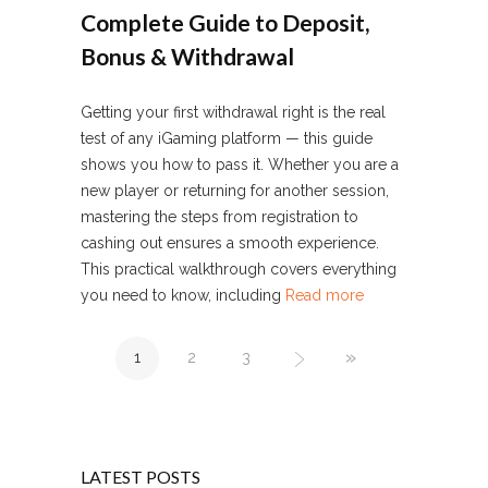
Complete Guide to Deposit,
Bonus & Withdrawal
Getting your first withdrawal right is the real
test of any iGaming platform — this guide
shows you how to pass it. Whether you are a
new player or returning for another session,
mastering the steps from registration to
cashing out ensures a smooth experience.
This practical walkthrough covers everything
you need to know, including
Read more
»
1
2
3
LATEST POSTS