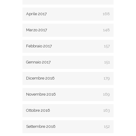
Aprile 2017
168
Marzo 2017
148
Febbraio 2017
157
Gennaio 2017
151
Dicembre 2016
179
Novembre 2016
169
Ottobre 2016
163
Settembre 2016
152