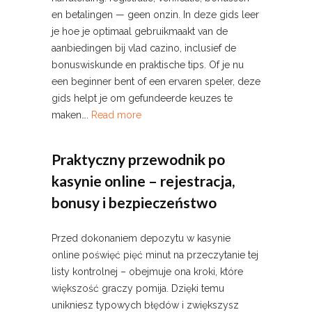
en betalingen — geen onzin. In deze gids leer
je hoe je optimaal gebruikmaakt van de
aanbiedingen bij vlad cazino, inclusief de
bonuswiskunde en praktische tips. Of je nu
een beginner bent of een ervaren speler, deze
gids helpt je om gefundeerde keuzes te
maken….
Read more
Praktyczny przewodnik po
kasynie online – rejestracja,
bonusy i bezpieczeństwo
Przed dokonaniem depozytu w kasynie
online poświęć pięć minut na przeczytanie tej
listy kontrolnej – obejmuje ona kroki, które
większość graczy pomija. Dzięki temu
unikniesz typowych błędów i zwiększysz