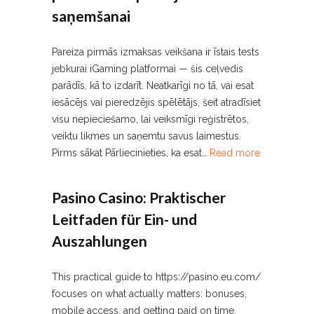
saņemšanai
Pareiza pirmās izmaksas veikšana ir īstais tests
jebkurai iGaming platformai — šis ceļvedis
parādīs, kā to izdarīt. Neatkarīgi no tā, vai esat
iesācējs vai pieredzējis spēlētājs, šeit atradīsiet
visu nepieciešamo, lai veiksmīgi reģistrētos,
veiktu likmes un saņemtu savus laimestus.
Pirms sākat Pārliecinieties, ka esat…
Read more
Pasino Casino: Praktischer
Leitfaden für Ein- und
Auszahlungen
This practical guide to https://pasino.eu.com/
focuses on what actually matters: bonuses,
mobile access, and getting paid on time.