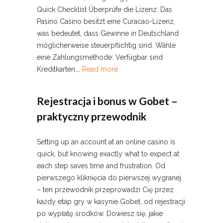
Quick Checklist Überprüfe die Lizenz: Das
Pasino Casino besitzt eine Curacao-Lizenz,
was bedeutet, dass Gewinne in Deutschland
möglicherweise steuerpflichtig sind. Wähle
eine Zahlungsmethode: Verfügbar sind
Kreditkarten,…
Read more
Rejestracja i bonus w Gobet –
praktyczny przewodnik
Setting up an account at an online casino is
quick, but knowing exactly what to expect at
each step saves time and frustration. Od
pierwszego kliknięcia do pierwszej wygranej
– ten przewodnik przeprowadzi Cię przez
każdy etap gry w kasynie Gobet, od rejestracji
po wypłatę środków. Dowiesz się, jakie