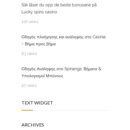
Slik låser du opp de beste bonusene på
Lucky spins casino
116 views
Οδηγός πλοήγησης και ανάληψης στο Casinia
– Βήμα προς βήμα
63 views
Οδηγός Ανάληψης στο Spinanga: Βήματα &
Υπολογισμοί Μπόνους
47 views
TEXT WIDGET
ARCHIVES