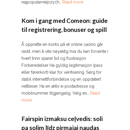
najpopularniejszych…
Read more
Kom i gang med Comeon: guide
til registrering, bonuser og spill
Å opprette en konto på et online casino går
raskt, men å vite nøyaktig hva du kan forvente i
hvert trinn sparer tid og frustrasjon.
Forberedelser Ha gyldig legitimasjon (pass
eller førerkort) klar for verifisering. Sørg for
stabil internettforbindelse og en oppdatert
nettleser. Ha en aktiv e-postadresse og
mobilnummer tilgjengelig. Velg en…
Read
more
Fairspin izmaksu ceļvedis: soli
pa solim līdz pirmajai naudas