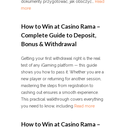
dokumenty przygotować, jak obliczyć…
Read
more
How to Win at Casino Rama –
Complete Guide to Deposit,
Bonus & Withdrawal
Getting your first withdrawal right is the real
test of any iGaming platform — this guide
shows you how to pass it. Whether you are a
new player or returning for another session,
mastering the steps from registration to
cashing out ensures a smooth experience.
This practical walkthrough covers everything
you need to know, including
Read more
How to Win at Casino Rama –