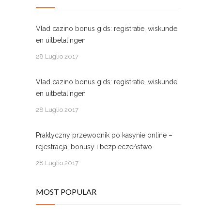
Vlad cazino bonus gids: registratie, wiskunde
en uitbetalingen
28 Luglio 2017
Vlad cazino bonus gids: registratie, wiskunde
en uitbetalingen
28 Luglio 2017
Praktyczny przewodnik po kasynie online –
rejestracja, bonusy i bezpieczeństwo
28 Luglio 2017
MOST POPULAR