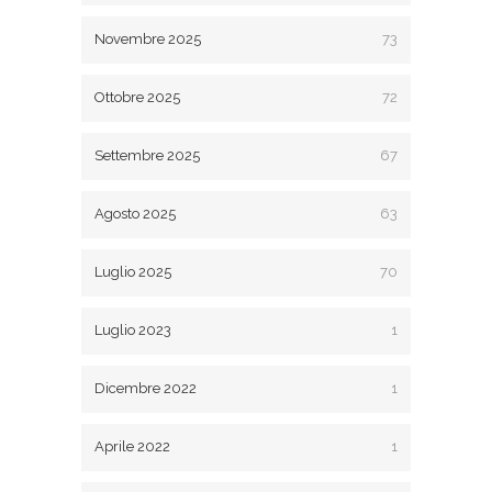
Novembre 2025
73
Ottobre 2025
72
Settembre 2025
67
Agosto 2025
63
Luglio 2025
70
Luglio 2023
1
Dicembre 2022
1
Aprile 2022
1