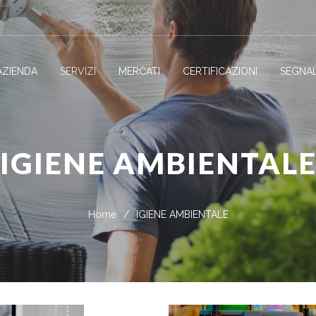
AZIENDA
SERVIZI
MERCATI
CERTIFICAZIONI
SEGNAL
IGIENE AMBIENTAL
Home
/
IGIENE AMBIENTALE