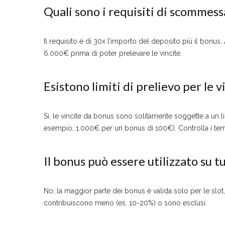
Quali sono i requisiti di scommess
Il requisito è di 30x l’importo del deposito più il bo
6.000€ prima di poter prelevare le vincite.
Esistono limiti di prelievo per le 
Sì, le vincite da bonus sono solitamente soggette a un l
esempio, 1.000€ per un bonus di 100€). Controlla i termi
Il bonus può essere utilizzato su tu
No, la maggior parte dei bonus è valida solo per le slo
contribuiscono meno (es. 10-20%) o sono esclusi.