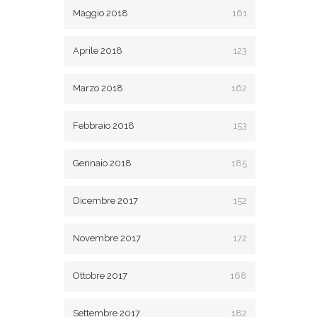
Maggio 2018
161
Aprile 2018
123
Marzo 2018
162
Febbraio 2018
153
Gennaio 2018
185
Dicembre 2017
152
Novembre 2017
172
Ottobre 2017
168
Settembre 2017
182