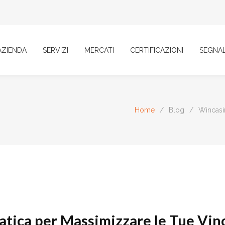
AZIENDA
SERVIZI
MERCATI
CERTIFICAZIONI
SEGNAL
Home
/
Blog
/
Wincasi
tica per Massimizzare le Tue Vin