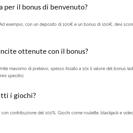
a per il bonus di benvenuto?
nus. Ad esempio, con un deposito di 100€ e un bonus di 100€, devi sc
vincite ottenute con il bonus?
imite massimo di prelievo, spesso fissato a 10x il valore del bonus (ad
ni specifici.
tti i giochi?
t, con contribuzione del 100%. Giochi come roulette, blackjack e vid