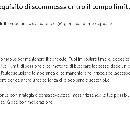
equisito di scommessa entro il tempo limit
ti. Il tempo limite standard è di 30 giorni dal primo deposito.
nsabile per mantenere il controllo. Puoi impostare limiti di deposito
ofilo. I limiti di sessione ti permettono di bloccare l’accesso dopo un 
are l’autoesclusione temporanea o permanente, che impedisce l’access
menti per garantire un’esperienza di gioco sana e sostenibile.
bonus con strategia e consapevolezza, massimizzando le tue possibilit
enza. Gioca con moderazione.