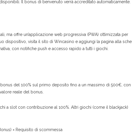
disponibili. Il bonus di benvenuto verrà accreditato automaticamente.
iali, ma offre un’applicazione web progressiva (PWA) ottimizzata per
o dispositivo, visita il sito di Wincasino e aggiungi la pagina alla sch
iva, con notifiche push e accesso rapido a tutti i giochi.
 bonus del 100% sul primo deposito fino a un massimo di 500€, con
valore reale del bonus.
i a slot con contribuzione al 100%. Altri giochi (come il blackjack)
Bonus) × Requisito di scommessa