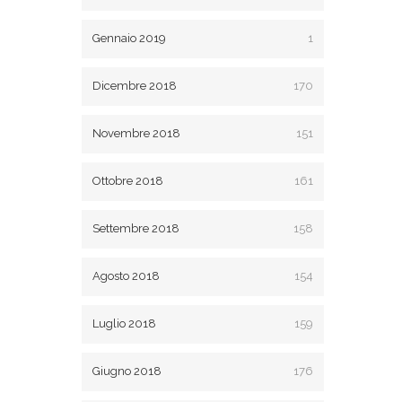
Gennaio 2019
1
Dicembre 2018
170
Novembre 2018
151
Ottobre 2018
161
Settembre 2018
158
Agosto 2018
154
Luglio 2018
159
Giugno 2018
176