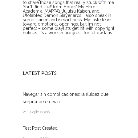
to share those songs that really stuck with me.
You’ll find stuff from Bones’ My Hero
Academia, MAPPA’s Jujutsu Kaisen, and
Ufotable’s Demon Slayer arcs. I also sneak in
some seinen and isekai tracks. My taste leans
toward emotional openings, but I’m not
perfect – some playlists get hit with copyright
notices. It’s a work in progress for fellow fans.
LATEST POSTS
Navegar sin complicaciones: la fluidez que
sorprende en 1win
21 Luglio 2026
Test Post Created