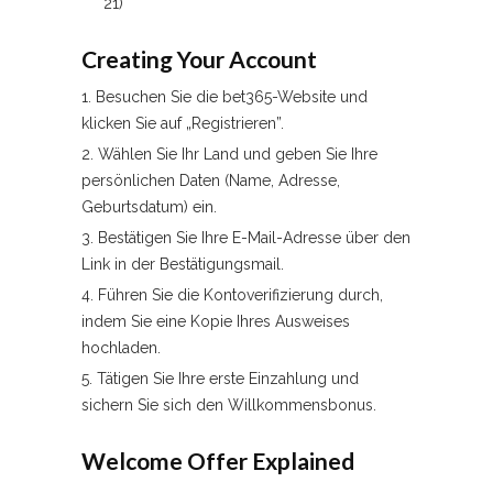
21)
Creating Your Account
Besuchen Sie die bet365-Website und
klicken Sie auf „Registrieren”.
Wählen Sie Ihr Land und geben Sie Ihre
persönlichen Daten (Name, Adresse,
Geburtsdatum) ein.
Bestätigen Sie Ihre E-Mail-Adresse über den
Link in der Bestätigungsmail.
Führen Sie die Kontoverifizierung durch,
indem Sie eine Kopie Ihres Ausweises
hochladen.
Tätigen Sie Ihre erste Einzahlung und
sichern Sie sich den Willkommensbonus.
Welcome Offer Explained