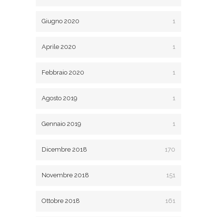
Giugno 2020
1
Aprile 2020
1
Febbraio 2020
1
Agosto 2019
1
Gennaio 2019
1
Dicembre 2018
170
Novembre 2018
151
Ottobre 2018
161