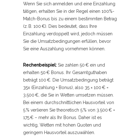
Wenn Sie sich anmelden und eine Einzahlung
tätigen, erhalten Sie in der Regel einen 100%-
Match-Bonus bis zu einem bestimmten Betrag
(z. B. 100 €). Dies bedeutet, dass Ihre
Einzahlung verdoppelt wird, jedoch müssen
Sie die Umsatzbedingungen erfüllen, bevor
Sie eine Auszahlung vornehmen können.
Rechenbeispiel:
Sie zahlen 50 € ein und
erhalten 50 € Bonus. Ihr Gesamtguthaben
beträgt 100 €. Die Umsatzbedingung beträgt
35x (Einzahlung + Bonus), also 35 × 100 € =
3.500 €, die Sie in Wetten umsetzen müssen.
Bei einem durchschnittlichen Hausvorteil von
5 % verlieren Sie theoretisch 5 % von 3.500 € =
175 € – mehr als Ihr Bonus. Daher ist es
wichtig, Wetten mit hohen Quoten und
geringem Hausvorteil auszuwählen.