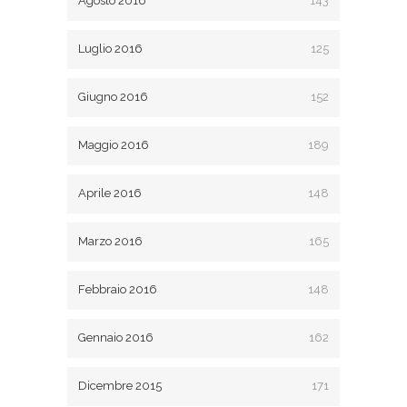
Agosto 2016
143
Luglio 2016
125
Giugno 2016
152
Maggio 2016
189
Aprile 2016
148
Marzo 2016
165
Febbraio 2016
148
Gennaio 2016
162
Dicembre 2015
171