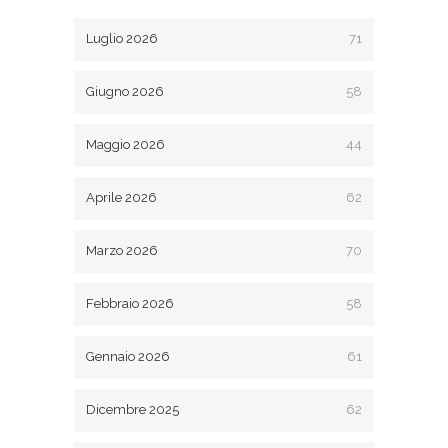
Luglio 2026
71
Giugno 2026
58
Maggio 2026
44
Aprile 2026
62
Marzo 2026
70
Febbraio 2026
58
Gennaio 2026
61
Dicembre 2025
62