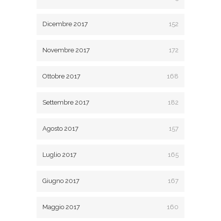
Dicembre 2017
152
Novembre 2017
172
Ottobre 2017
168
Settembre 2017
182
Agosto 2017
157
Luglio 2017
165
Giugno 2017
167
Maggio 2017
160