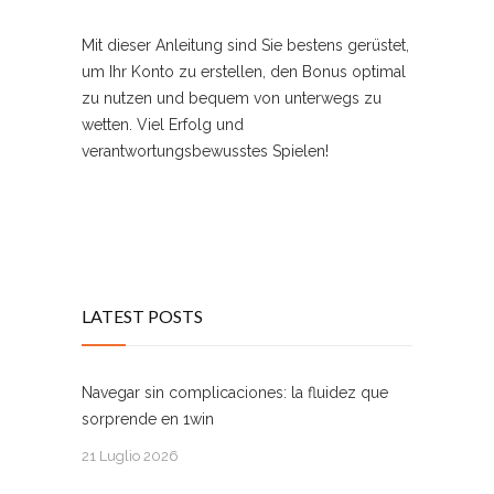
Mit dieser Anleitung sind Sie bestens gerüstet,
um Ihr Konto zu erstellen, den Bonus optimal
zu nutzen und bequem von unterwegs zu
wetten. Viel Erfolg und
verantwortungsbewusstes Spielen!
LATEST POSTS
Navegar sin complicaciones: la fluidez que
sorprende en 1win
21 Luglio 2026