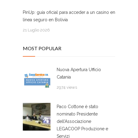
PinUp: guía oficial para acceder a un casino en
línea seguro en Bolivia
21 Luglio 2026
MOST POPULAR
Nuova Apertura Ufficio
Catania
2974 views
Paco Cottone è stato
nominato Presidente
dell’Associazione
LEGACOOP Produzione e
Servizi