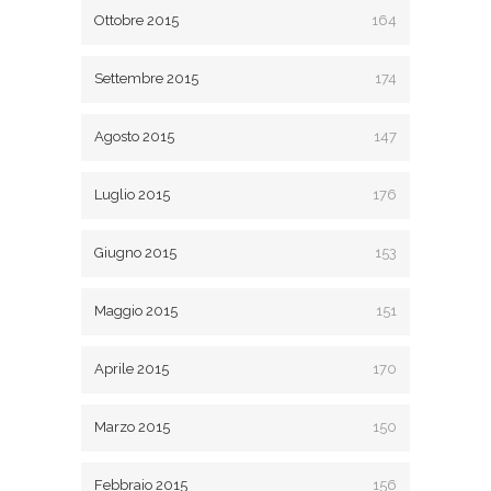
Ottobre 2015
164
Settembre 2015
174
Agosto 2015
147
Luglio 2015
176
Giugno 2015
153
Maggio 2015
151
Aprile 2015
170
Marzo 2015
150
Febbraio 2015
156