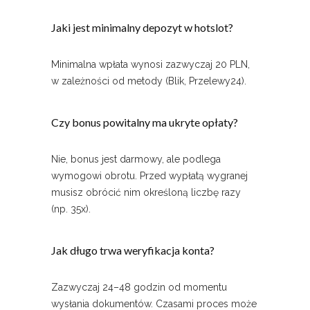
Jaki jest minimalny depozyt w hotslot?
Minimalna wpłata wynosi zazwyczaj 20 PLN,
w zależności od metody (Blik, Przelewy24).
Czy bonus powitalny ma ukryte opłaty?
Nie, bonus jest darmowy, ale podlega
wymogowi obrotu. Przed wypłatą wygranej
musisz obrócić nim określoną liczbę razy
(np. 35x).
Jak długo trwa weryfikacja konta?
Zazwyczaj 24–48 godzin od momentu
wysłania dokumentów. Czasami proces może