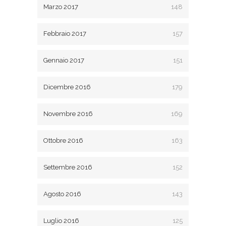
Marzo 2017
148
Febbraio 2017
157
Gennaio 2017
151
Dicembre 2016
179
Novembre 2016
169
Ottobre 2016
163
Settembre 2016
152
Agosto 2016
143
Luglio 2016
125