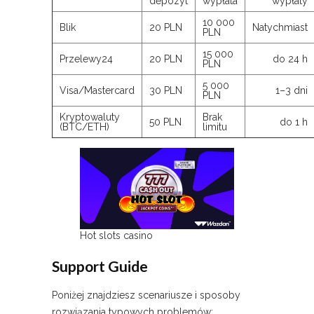
depozyt
wypłata
wypłaty
10 000
Blik
20 PLN
Natychmiast
PLN
15 000
Przelewy24
20 PLN
do 24 h
PLN
5 000
Visa/Mastercard
30 PLN
1–3 dni
PLN
Kryptowaluty
Brak
50 PLN
do 1 h
(BTC/ETH)
limitu
Hot slots casino
Support Guide
Poniżej znajdziesz scenariusze i sposoby
rozwiązania typowych problemów: