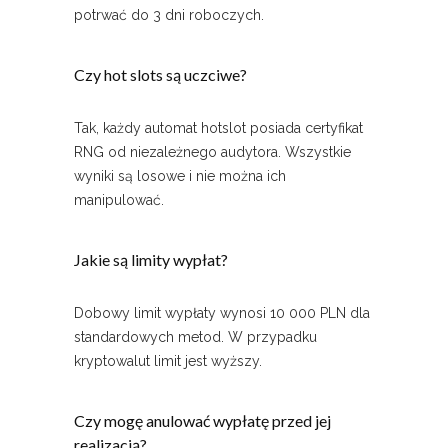
potrwać do 3 dni roboczych.
Czy hot slots są uczciwe?
Tak, każdy automat hotslot posiada certyfikat
RNG od niezależnego audytora. Wszystkie
wyniki są losowe i nie można ich
manipulować.
Jakie są limity wypłat?
Dobowy limit wypłaty wynosi 10 000 PLN dla
standardowych metod. W przypadku
kryptowalut limit jest wyższy.
Czy mogę anulować wypłatę przed jej
realizacją?