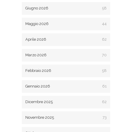
Giugno 2026
58
Maggio 2026
44
Aprile 2026
62
Marzo 2026
70
Febbraio 2026
58
Gennaio 2026
61
Dicembre 2025
62
Novembre 2025
73