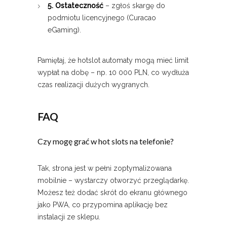
5. Ostateczność
– zgłoś skargę do
podmiotu licencyjnego (Curacao
eGaming).
Pamiętaj, że hotslot automaty mogą mieć limit
wypłat na dobę – np. 10 000 PLN, co wydłuża
czas realizacji dużych wygranych.
FAQ
Czy mogę grać w hot slots na telefonie?
Tak, strona jest w pełni zoptymalizowana
mobilnie – wystarczy otworzyć przeglądarkę.
Możesz też dodać skrót do ekranu głównego
jako PWA, co przypomina aplikację bez
instalacji ze sklepu.