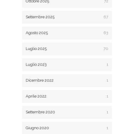
Ottobre 2025
72
Settembre 2025
67
Agosto 2025
63
Luglio 2025
70
Luglio 2023
1
Dicembre 2022
1
Aprile 2022
1
Settembre 2020
1
Giugno 2020
1