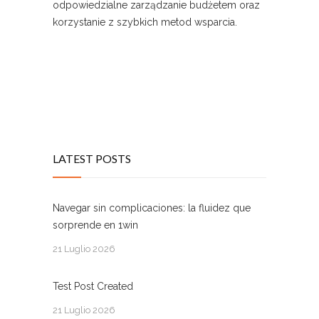
odpowiedzialne zarządzanie budżetem oraz
korzystanie z szybkich metod wsparcia.
LATEST POSTS
Navegar sin complicaciones: la fluidez que
sorprende en 1win
21 Luglio 2026
Test Post Created
21 Luglio 2026