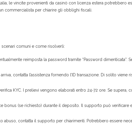
alia, le vincite provenienti da casinò con licenza estera potrebbero e
n commercialista per chiarire gli obblighi fiscali.
i scenari comuni e come risolverli:
ntualmente reimposta la password tramite “Password dimenticata”. Se
rriva, contatta l’assistenza fornendo l’ID transazione. Di solito viene ri
rifica KYC. I prelievi vengono elaborati entro 24-72 ore. Se supera, co
ice bonus (se richiesto) durante il deposito. Il supporto può verificare e
o abuso, contatta il supporto per chiarimenti. Potrebbero essere nece