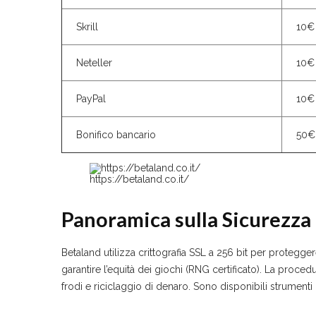
Skrill
10€
Neteller
10€
PayPal
10€
Bonifico bancario
50€
https://betaland.co.it/
Panoramica sulla Sicurezza
Betaland utilizza crittografia SSL a 256 bit per proteggere
garantire l’equità dei giochi (RNG certificato). La proce
frodi e riciclaggio di denaro. Sono disponibili strumenti