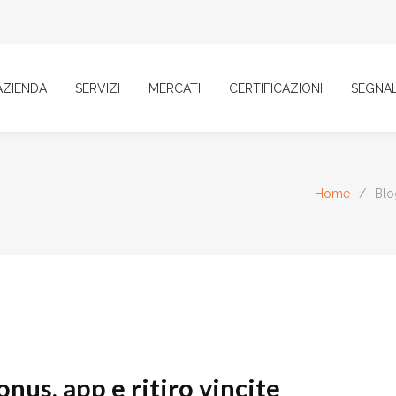
AZIENDA
SERVIZI
MERCATI
CERTIFICAZIONI
SEGNAL
Home
/
Blo
nus, app e ritiro vincite