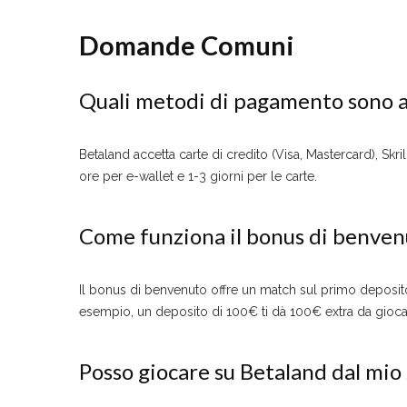
Domande Comuni
Quali metodi di pagamento sono a
Betaland accetta carte di credito (Visa, Mastercard), Skri
ore per e-wallet e 1-3 giorni per le carte.
Come funziona il bonus di benven
Il bonus di benvenuto offre un match sul primo deposit
esempio, un deposito di 100€ ti dà 100€ extra da gioca
Posso giocare su Betaland dal mi