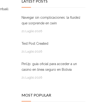
LATEST POSTS
tuali.
Navegar sin complicaciones: la fluidez
que sorprende en 1win
21 Luglio 2026
Test Post Created
21 Luglio 2026
PinUp: guía oficial para acceder a un
casino en línea seguro en Bolivia
21 Luglio 2026
MOST POPULAR