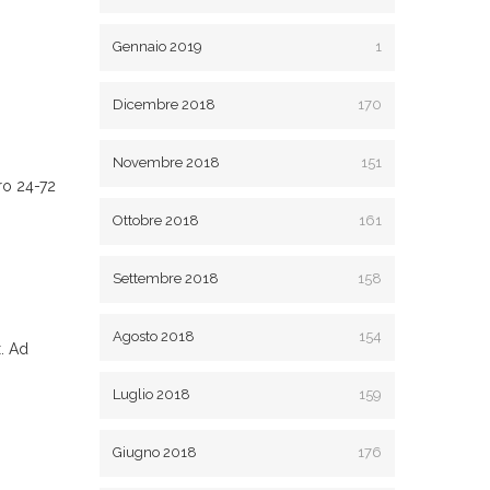
Gennaio 2019
1
Dicembre 2018
170
Novembre 2018
151
tro 24-72
Ottobre 2018
161
Settembre 2018
158
Agosto 2018
154
. Ad
Luglio 2018
159
Giugno 2018
176