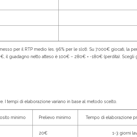
messo per il RTP medio (es. 96% per le slot). Su 7.000€ giocati, la per
0€, il guadagno netto atteso è 100€ – 280€ = -180€ (perdita). Scegli 
e. I tempi di elaborazione variano in base al metodo scelto.
osito minimo
Prelievo minimo
Tempo di elaborazione pr
20€
1-3 giorni lav