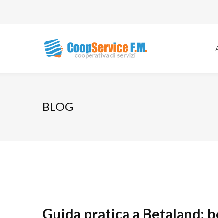
BLOG
Guida pratica a Betaland: bo