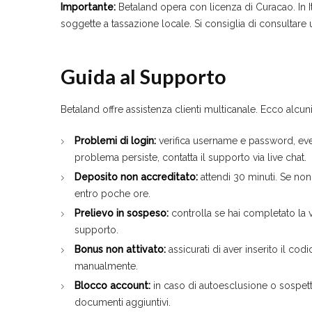
Importante:
Betaland opera con licenza di Curacao. In It
soggette a tassazione locale. Si consiglia di consultare u
Guida al Supporto
Betaland offre assistenza clienti multicanale. Ecco alcun
Problemi di login:
verifica username e password, eve
problema persiste, contatta il supporto via live chat.
Deposito non accreditato:
attendi 30 minuti. Se non a
entro poche ore.
Prelievo in sospeso:
controlla se hai completato la ve
supporto.
Bonus non attivato:
assicurati di aver inserito il cod
manualmente.
Blocco account:
in caso di autoesclusione o sospett
documenti aggiuntivi.