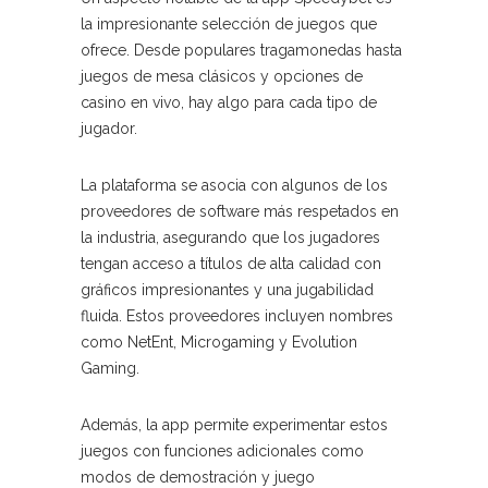
la impresionante selección de juegos que
ofrece. Desde populares tragamonedas hasta
juegos de mesa clásicos y opciones de
casino en vivo, hay algo para cada tipo de
jugador.
La plataforma se asocia con algunos de los
proveedores de software más respetados en
la industria, asegurando que los jugadores
tengan acceso a títulos de alta calidad con
gráficos impresionantes y una jugabilidad
fluida. Estos proveedores incluyen nombres
como NetEnt, Microgaming y Evolution
Gaming.
Además, la app permite experimentar estos
juegos con funciones adicionales como
modos de demostración y juego