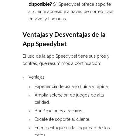
disponible?
Sí, Speedybet ofrece soporte
al cliente accesible a través de correo, chat
en vivo, y llamadas.
Ventajas y Desventajas de la
App Speedybet
El uso de la app Speedybet tiene sus pros y
contras, que resumimos a continuación:
Ventajas:
Experiencia de usuario fluida y rápida.
Amplia selección de juegos de alta
calidad.
Bonificaciones atractivas.
Excelente soporte al cliente.
Fuerte enfoque en la seguridad de los
datos.