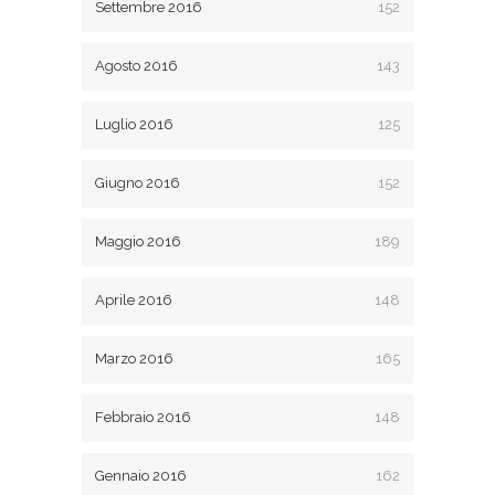
Settembre 2016
152
Agosto 2016
143
Luglio 2016
125
Giugno 2016
152
Maggio 2016
189
Aprile 2016
148
Marzo 2016
165
Febbraio 2016
148
Gennaio 2016
162