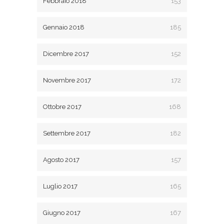
Febbraio 2018
153
Gennaio 2018
185
Dicembre 2017
152
Novembre 2017
172
Ottobre 2017
168
Settembre 2017
182
Agosto 2017
157
Luglio 2017
165
Giugno 2017
167