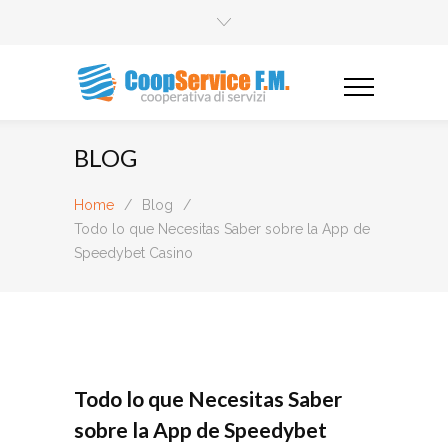
BLOG
Home
/
Blog
/
Todo lo que Necesitas Saber sobre la App de
Speedybet Casino
Todo lo que Necesitas Saber
sobre la App de Speedybet