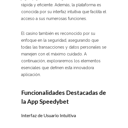
rápida y eficiente. Además, la plataforma es
conocida por su interfaz intuitiva que facilita el
acceso a sus numerosas funciones.
El casino también es reconocido por su
enfoque en la seguridad, asegurando que
todas las transacciones y datos personales se
manejen con el máximo cuidado. A
continuación, exploraremos los elementos
esenciales que definen esta innovadora
aplicación.
Funcionalidades Destacadas de
la App Speedybet
Interfaz de Usuario Intuitiva