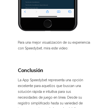
Para una mejor visualización de su experiencia
con Speedybet, mira este video:
Conclusión
La App Speedybet representa una opción
excelente para aquellos que buscan una
solución rápida e intuitiva para sus
necesidades de juego en línea. Desde su
registro simplificado hasta su variedad de