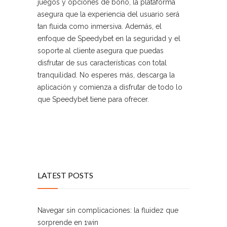
juegos y opciones de bono, la plataforma
asegura que la experiencia del usuario será
tan fluida como inmersiva. Además, el
enfoque de Speedybet en la seguridad y el
soporte al cliente asegura que puedas
disfrutar de sus características con total
tranquilidad. No esperes más, descarga la
aplicación y comienza a disfrutar de todo lo
que Speedybet tiene para ofrecer.
LATEST POSTS
Navegar sin complicaciones: la fluidez que
sorprende en 1win