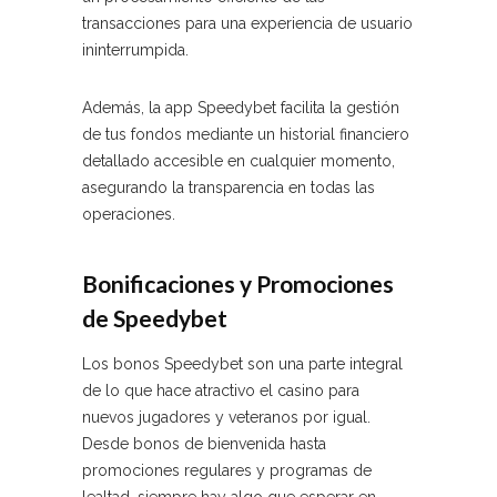
transacciones para una experiencia de usuario
ininterrumpida.
Además, la app Speedybet facilita la gestión
de tus fondos mediante un historial financiero
detallado accesible en cualquier momento,
asegurando la transparencia en todas las
operaciones.
Bonificaciones y Promociones
de Speedybet
Los bonos Speedybet son una parte integral
de lo que hace atractivo el casino para
nuevos jugadores y veteranos por igual.
Desde bonos de bienvenida hasta
promociones regulares y programas de