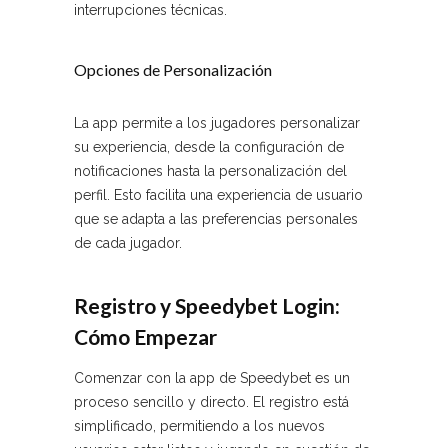
interrupciones técnicas.
Opciones de Personalización
La app permite a los jugadores personalizar
su experiencia, desde la configuración de
notificaciones hasta la personalización del
perfil. Esto facilita una experiencia de usuario
que se adapta a las preferencias personales
de cada jugador.
Registro y Speedybet Login:
Cómo Empezar
Comenzar con la app de Speedybet es un
proceso sencillo y directo. El registro está
simplificado, permitiendo a los nuevos