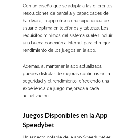
Con un diseño que se adapta a las diferentes
resoluciones de pantalla y capacidades de
hardware, la app ofrece una experiencia de
usuario óptima en teléfonos y tabletas. Los
requisitos mínimos del sistema suelen incluir
una buena conexión a Internet para el mejor
rendimiento de los juegos en la app.
Además, al mantener la app actualizada
puedes disfrutar de mejoras continuas en la
seguridad y el rendimiento, ofreciendo una
experiencia de juego mejorada a cada
actualización.
Juegos Disponibles en la App
Speedybet
Un aspecto notable de la app Speedybet es