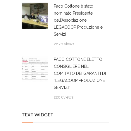
Paco Cottone è stato
nominato Presidente
dell’Associazione
LEGACOOP Produzione e
Servizi
2678 views
PACO COTTONE ELETTO
CONSIGLIERE NEL
COMITATO DEI GARANTI DI
“LEGACOOP PRODUZIONE
SERVIZI”
2265 views
TEXT WIDGET