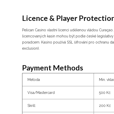
Licence & Player Protectio
Pelican Casino vlastní licenci udělenou vládou Curaçao
licencovaných kasin mohou být podle české legislativ
poradcem. Kasino používá SSL šifrování pro ochranu dat 
exclusion).
Payment Methods
Metoda
Min. vkla
Visa/Mastercard
500 Kč
Skrill
200 Kč