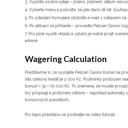
Vyplňte osobní údaje – jméno, příjmení, datum narozen
Vyberte měnu a potvrďte, že jste starší 18 let. Souh
Po odeslání formuláře obdržíte e-mail s odkazem na ov
Po aktivaci se přihlaste – proveďte Pelican Casino l
Pro plné využití vkladů a výběrů je nutné projít ověř
adrese.
Wagering Calculation
Představme si, že využijete Pelican Casino bonus na prv
Váš celkový kredit je 2 000 Kč. Podmínky protočení (wa
bonus) × 35 = 70 000 Kč. To znamená, že musíte prosáz
hry přispívají k protočení odlišně – například automaty
bonusových pravidlech.
Pro lepší představu se podívejte na video tutoriál: