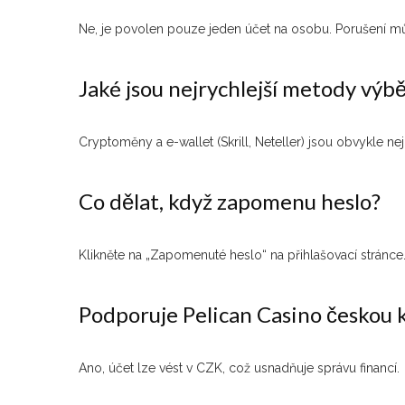
Ne, je povolen pouze jeden účet na osobu. Porušení můž
Jaké jsou nejrychlejší metody výb
Cryptoměny a e-wallet (Skrill, Neteller) jsou obvykle nej
Co dělat, když zapomenu heslo?
Klikněte na „Zapomenuté heslo“ na přihlašovací stránce.
Podporuje Pelican Casino českou 
Ano, účet lze vést v CZK, což usnadňuje správu financí.