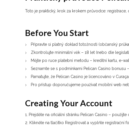
Toto je praktický, krok za krokem průvodce: registrace,
Before You Start
Připravte si platný doklad totožnosti (občanský prů
Zkontrolujte minimální věk – 18 let (nebo dle legislat
Mějte po ruce platební metodu – kreditní kartu, e-w
Seznamte se s podmínkami Pelican Casino bonusu – v
Pamatujte, že Pelican Casino je licencováno v Curaç
Pro přístup doporučujeme používat mobilní web nebo
Creating Your Account
Přejděte na oficiální stránku Pelican Casino – použijt
Klikněte na tlačítko Registrovat a vyplňte registrační 