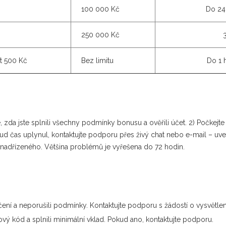
100 000 Kč
Do 24
250 000 Kč
nt 500 Kč
Bez limitu
Do 1 
, zda jste splnili všechny podmínky bonusu a ověřili účet. 2) Počkejte
ud čas uplynul, kontaktujte podporu přes živý chat nebo e-mail – uve
 nadřízeného. Většina problémů je vyřešena do 72 hodin.
očení a neporušili podmínky. Kontaktujte podporu s žádostí o vysvětlen
ový kód a splnili minimální vklad. Pokud ano, kontaktujte podporu.