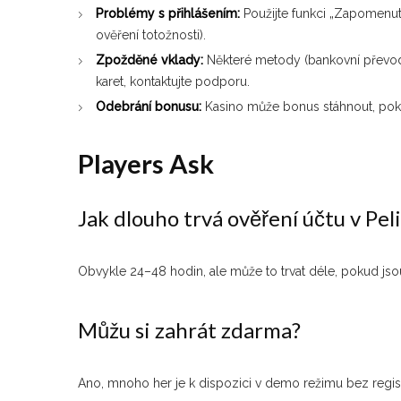
Problémy s přihlášením:
Použijte funkci „Zapomenu
ověření totožnosti).
Zpožděné vklady:
Některé metody (bankovní převod) 
karet, kontaktujte podporu.
Odebrání bonusu:
Kasino může bonus stáhnout, pokud zj
Players Ask
Jak dlouho trvá ověření účtu v Pel
Obvykle 24–48 hodin, ale může to trvat déle, pokud jso
Můžu si zahrát zdarma?
Ano, mnoho her je k dispozici v demo režimu bez registr