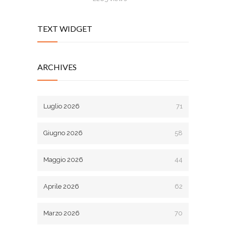
TEXT WIDGET
ARCHIVES
Luglio 2026
71
Giugno 2026
58
Maggio 2026
44
Aprile 2026
62
Marzo 2026
70