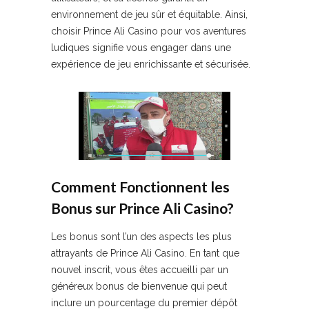
environnement de jeu sûr et équitable. Ainsi,
choisir Prince Ali Casino pour vos aventures
ludiques signifie vous engager dans une
expérience de jeu enrichissante et sécurisée.
Comment Fonctionnent les
Bonus sur Prince Ali Casino?
Les bonus sont l’un des aspects les plus
attrayants de Prince Ali Casino. En tant que
nouvel inscrit, vous êtes accueilli par un
généreux bonus de bienvenue qui peut
inclure un pourcentage du premier dépôt