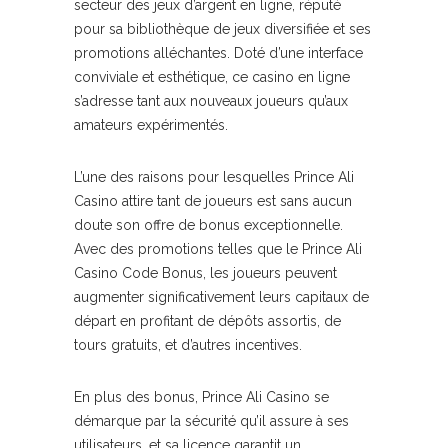
secteur des jeux d’argent en ligne, réputé
pour sa bibliothèque de jeux diversifiée et ses
promotions alléchantes. Doté d’une interface
conviviale et esthétique, ce casino en ligne
s’adresse tant aux nouveaux joueurs qu’aux
amateurs expérimentés.
L’une des raisons pour lesquelles Prince Ali
Casino attire tant de joueurs est sans aucun
doute son offre de bonus exceptionnelle.
Avec des promotions telles que le Prince Ali
Casino Code Bonus, les joueurs peuvent
augmenter significativement leurs capitaux de
départ en profitant de dépôts assortis, de
tours gratuits, et d’autres incentives.
En plus des bonus, Prince Ali Casino se
démarque par la sécurité qu’il assure à ses
utilisateurs, et sa licence garantit un