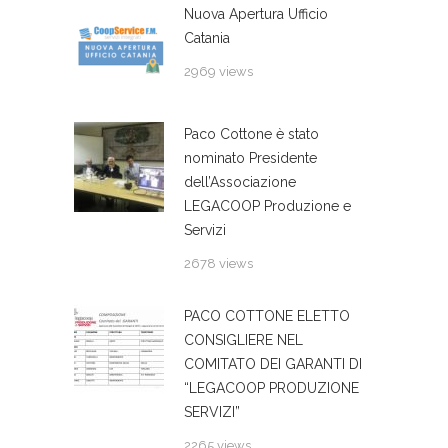
Nuova Apertura Ufficio
Catania
2969 views
Paco Cottone è stato
nominato Presidente
dell’Associazione
LEGACOOP Produzione e
Servizi
2678 views
PACO COTTONE ELETTO
CONSIGLIERE NEL
COMITATO DEI GARANTI DI
“LEGACOOP PRODUZIONE
SERVIZI”
2265 views