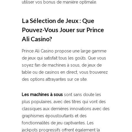
utiliser vos bonus de manière optimale.
La Sélection de Jeux : Que
Pouvez-Vous Jouer sur Prince
Ali Casino?
Prince Ali Casino propose une large gamme
de jeux qui satisfait tous les goûts. Que vous
soyez fan de machines à sous, de jeux de
table ou de casinos en direct, vous trouverez
des options attrayantes sur ce site.
Les machines à sous
sont sans doute les
plus populaires, avec des titres qui vont des
classiques aux dernières innovations avec des
graphismes époustouflants et des
fonctionnalités de jeu captivantes. Les
jackpots progressifs offrent également la