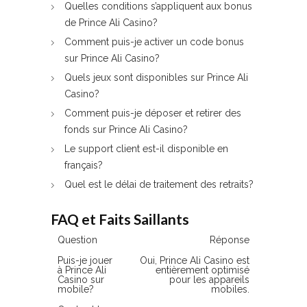
Quelles conditions s’appliquent aux bonus
de Prince Ali Casino?
Comment puis-je activer un code bonus
sur Prince Ali Casino?
Quels jeux sont disponibles sur Prince Ali
Casino?
Comment puis-je déposer et retirer des
fonds sur Prince Ali Casino?
Le support client est-il disponible en
français?
Quel est le délai de traitement des retraits?
FAQ et Faits Saillants
Question
Réponse
Puis-je jouer
Oui, Prince Ali Casino est
à Prince Ali
entièrement optimisé
Casino sur
pour les appareils
mobile?
mobiles.