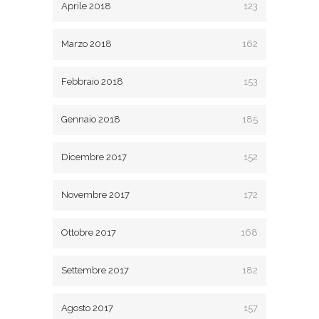
Aprile 2018
123
Marzo 2018
162
Febbraio 2018
153
Gennaio 2018
185
Dicembre 2017
152
Novembre 2017
172
Ottobre 2017
168
Settembre 2017
182
Agosto 2017
157