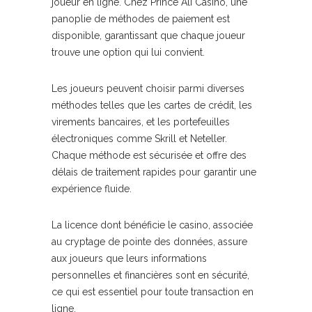
joueur en ligne. Chez Prince Ali Casino, une
panoplie de méthodes de paiement est
disponible, garantissant que chaque joueur
trouve une option qui lui convient.
Les joueurs peuvent choisir parmi diverses
méthodes telles que les cartes de crédit, les
virements bancaires, et les portefeuilles
électroniques comme Skrill et Neteller.
Chaque méthode est sécurisée et offre des
délais de traitement rapides pour garantir une
expérience fluide.
La licence dont bénéficie le casino, associée
au cryptage de pointe des données, assure
aux joueurs que leurs informations
personnelles et financières sont en sécurité,
ce qui est essentiel pour toute transaction en
ligne.