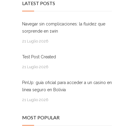
LATEST POSTS
Navegar sin complicaciones: la fluidez que
sorprende en 1win
21 Luglio 2026
Test Post Created
21 Luglio 2026
PinUp: guía oficial para acceder a un casino en
línea seguro en Bolivia
21 Luglio 2026
MOST POPULAR