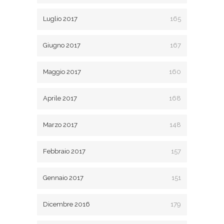
Luglio 2017
165
Giugno 2017
167
Maggio 2017
160
Aprile 2017
168
Marzo 2017
148
Febbraio 2017
157
Gennaio 2017
151
Dicembre 2016
179