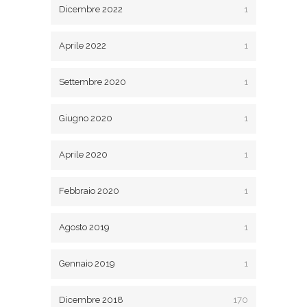
Dicembre 2022
1
Aprile 2022
1
Settembre 2020
1
Giugno 2020
1
Aprile 2020
1
Febbraio 2020
1
Agosto 2019
1
Gennaio 2019
1
Dicembre 2018
170