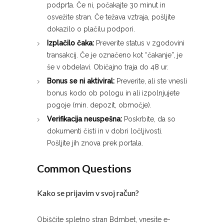
podprta. Če ni, počakajte 30 minut in
osvežite stran. Če težava vztraja, pošljite
dokazilo o plačilu podpori.
Izplačilo čaka:
Preverite status v zgodovini
transakcij. Če je označeno kot “čakanje”, je
še v obdelavi. Običajno traja do 48 ur.
Bonus se ni aktiviral:
Preverite, ali ste vnesli
bonus kodo ob pologu in ali izpolnjujete
pogoje (min. depozit, območje).
Verifikacija neuspešna:
Poskrbite, da so
dokumenti čisti in v dobri ločljivosti.
Pošljite jih znova prek portala.
Common Questions
Kako se prijavim v svoj račun?
Obiščite spletno stran Bdmbet, vnesite e-