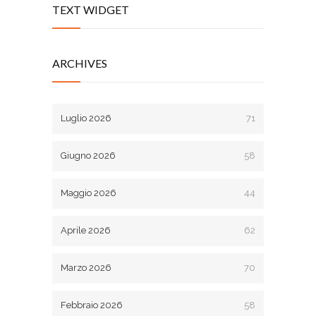
TEXT WIDGET
ARCHIVES
Luglio 2026
71
Giugno 2026
58
Maggio 2026
44
Aprile 2026
62
Marzo 2026
70
Febbraio 2026
58