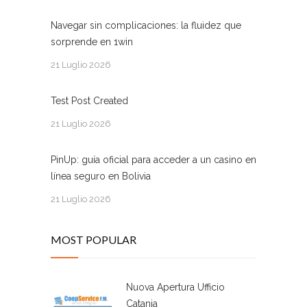
Navegar sin complicaciones: la fluidez que
sorprende en 1win
21 Luglio 2026
Test Post Created
21 Luglio 2026
PinUp: guía oficial para acceder a un casino en
línea seguro en Bolivia
21 Luglio 2026
MOST POPULAR
Nuova Apertura Ufficio
Catania