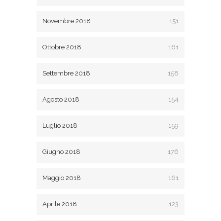
Novembre 2018
151
Ottobre 2018
161
Settembre 2018
158
Agosto 2018
154
Luglio 2018
159
Giugno 2018
176
Maggio 2018
161
Aprile 2018
123