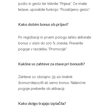
pošto in geslo ter kliknite “Prijava”. Če imate
težave, uporabite funkcijo “Pozabljeno geslo”.
Kako dobim bonus ob prijavi?
Po registraciji in prvem pologu lahko aktivirate
bonus v višini do 100 % zneska. Preverite
pogoje v razdelku “Promocije”.
Kakšne so zahteve za stave pri bonusih?
Zahteve so običajno 35-40-kratnik
(bonus+depozit) ali samo bonus. Natančne
pogoje preberite ob aktivaciji.
Kako dolgo trajajo izplačila?