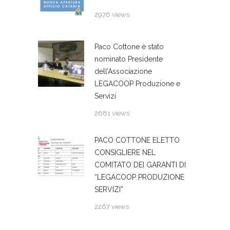
2976 views
Paco Cottone è stato
nominato Presidente
dell’Associazione
LEGACOOP Produzione e
Servizi
2681 views
PACO COTTONE ELETTO
CONSIGLIERE NEL
COMITATO DEI GARANTI DI
“LEGACOOP PRODUZIONE
SERVIZI”
2267 views