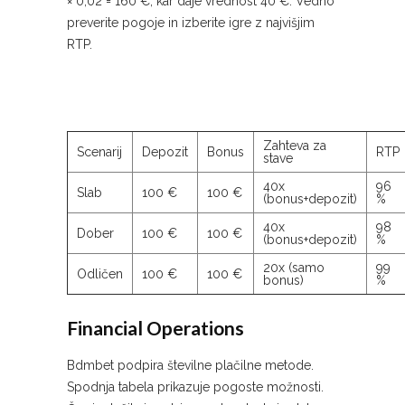
× 0,02 = 160 €, kar daje vrednost 40 €. Vedno
preverite pogoje in izberite igre z najvišjim
RTP.
Zahteva za
Scenarij
Depozit
Bonus
RTP
stave
40x
96
Slab
100 €
100 €
(bonus+depozit)
%
40x
98
Dober
100 €
100 €
(bonus+depozit)
%
20x (samo
99
Odličen
100 €
100 €
bonus)
%
Financial Operations
Bdmbet podpira številne plačilne metode.
Spodnja tabela prikazuje pogoste možnosti.