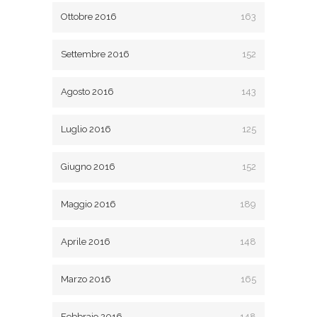
Ottobre 2016
163
Settembre 2016
152
Agosto 2016
143
Luglio 2016
125
Giugno 2016
152
Maggio 2016
189
Aprile 2016
148
Marzo 2016
165
Febbraio 2016
148