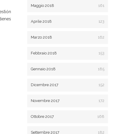
Maggio 2018
161
estión
tienes
Aprile 2018
123
Marzo 2018
162
Febbraio 2018
153
Gennaio 2018
185
Dicembre 2017
152
Novembre 2017
172
Ottobre 2017
168
Settembre 2017
182