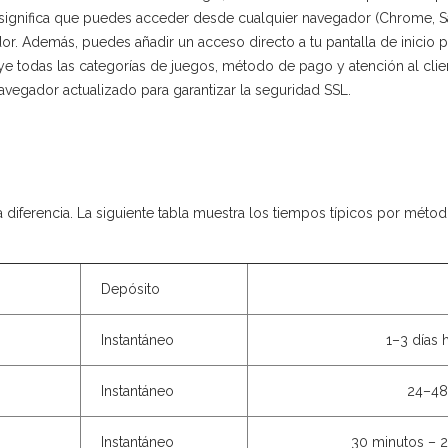
 significa que puedes acceder desde cualquier navegador (Chrome, Sa
or. Además, puedes añadir un acceso directo a tu pantalla de inicio 
e todas las categorías de juegos, método de pago y atención al clie
navegador actualizado para garantizar la seguridad SSL.
 diferencia. La siguiente tabla muestra los tiempos típicos por méto
Depósito
Instantáneo
1–3 días 
Instantáneo
24–48
Instantáneo
30 minutos – 2