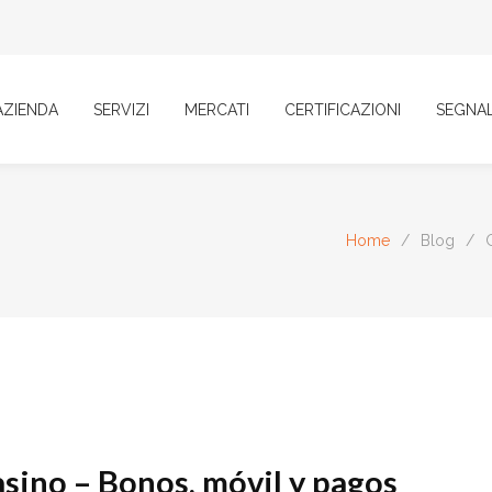
AZIENDA
SERVIZI
MERCATI
CERTIFICAZIONI
SEGNAL
Home
/
Blog
/
asino – Bonos, móvil y pagos