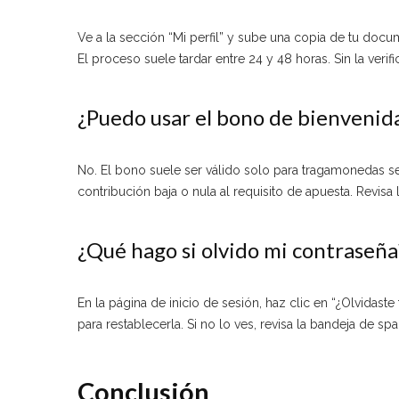
Ve a la sección “Mi perfil” y sube una copia de tu doc
El proceso suele tardar entre 24 y 48 horas. Sin la verif
¿Puedo usar el bono de bienvenida
No. El bono suele ser válido solo para tragamonedas s
contribución baja o nula al requisito de apuesta. Revis
¿Qué hago si olvido mi contraseña
En la página de inicio de sesión, haz clic en “¿Olvidaste
para restablecerla. Si no lo ves, revisa la bandeja de 
Conclusión