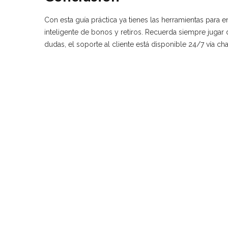
Con esta guía práctica ya tienes las herramientas para 
inteligente de bonos y retiros. Recuerda siempre jugar d
dudas, el soporte al cliente está disponible 24/7 vía cha