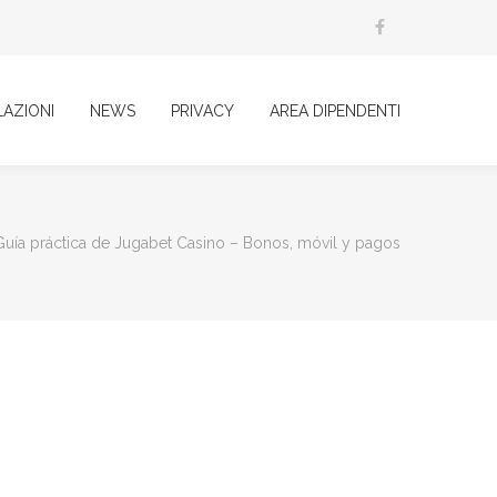
AZIONI
NEWS
PRIVACY
AREA DIPENDENTI
Guía práctica de Jugabet Casino – Bonos, móvil y pagos