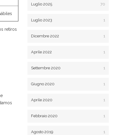
Luglio 2025
70
hábiles
Luglio 2023
1
s retiros
Dicembre 2022
1
Aprile 2022
1
Settembre 2020
1
Giugno 2020
1
de
Aprile 2020
1
ndamos
Febbraio 2020
1
Agosto 2019
1