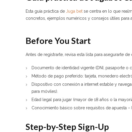
Esta guía práctica de
Juga bet
se centra en lo que real
concretos, ejemplos numéricos y consejos útiles para 
Before You Start
Antes de registrarte, revisa esta lista para asegurarte de 
Documento de identidad vigente (DNI, pasaporte o ca
Método de pago preferido: tarjeta, monedero electrón
Dispositivo con conexión a internet estable y navega
para móviles).
Edad legal para jugar (mayor de 18 años o la mayoría
Conocimiento básico sobre requisitos de apuesta – 
Step-by-Step Sign-Up