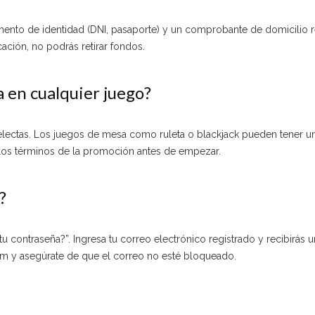
umento de identidad (DNI, pasaporte) y un comprobante de domicilio r
icación, no podrás retirar fondos.
 en cualquier juego?
electas. Los juegos de mesa como ruleta o blackjack pueden tener u
a los términos de la promoción antes de empezar.
?
 tu contraseña?”. Ingresa tu correo electrónico registrado y recibirás 
spam y asegúrate de que el correo no esté bloqueado.