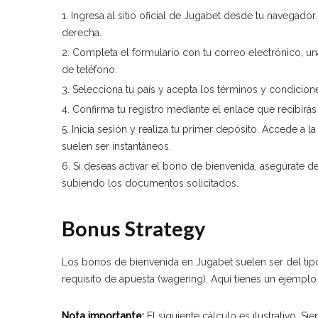
Ingresa al sitio oficial de Jugabet desde tu navegador
derecha.
Completa el formulario con tu correo electrónico, u
de teléfono.
Selecciona tu país y acepta los términos y condiciones
Confirma tu registro mediante el enlace que recibirás 
Inicia sesión y realiza tu primer depósito. Accede a
suelen ser instantáneos.
Si deseas activar el bono de bienvenida, asegúrate de
subiendo los documentos solicitados.
Bonus Strategy
Los bonos de bienvenida en Jugabet suelen ser del tipo 
requisito de apuesta (wagering). Aquí tienes un ejemplo 
Nota importante:
El siguiente cálculo es ilustrativo. S