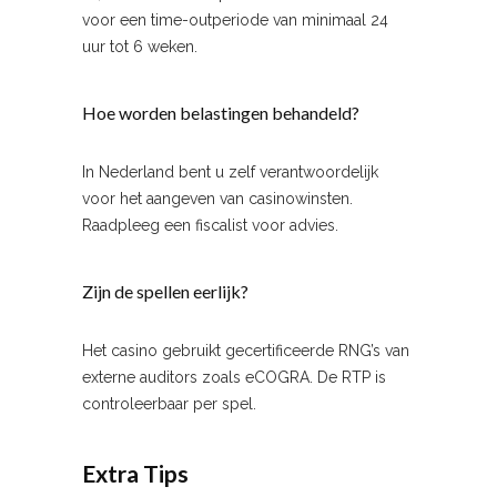
voor een time-outperiode van minimaal 24
uur tot 6 weken.
Hoe worden belastingen behandeld?
In Nederland bent u zelf verantwoordelijk
voor het aangeven van casinowinsten.
Raadpleeg een fiscalist voor advies.
Zijn de spellen eerlijk?
Het casino gebruikt gecertificeerde RNG’s van
externe auditors zoals eCOGRA. De RTP is
controleerbaar per spel.
Extra Tips