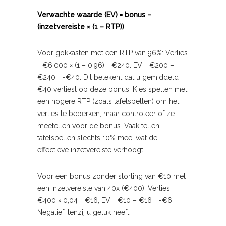
Verwachte waarde (EV) = bonus –
(inzetvereiste × (1 – RTP))
Voor gokkasten met een RTP van 96%: Verlies
= €6.000 × (1 – 0,96) = €240. EV = €200 –
€240 = -€40. Dit betekent dat u gemiddeld
€40 verliest op deze bonus. Kies spellen met
een hogere RTP (zoals tafelspellen) om het
verlies te beperken, maar controleer of ze
meetellen voor de bonus. Vaak tellen
tafelspellen slechts 10% mee, wat de
effectieve inzetvereiste verhoogt.
Voor een bonus zonder storting van €10 met
een inzetvereiste van 40x (€400): Verlies =
€400 × 0,04 = €16, EV = €10 – €16 = -€6.
Negatief, tenzij u geluk heeft.