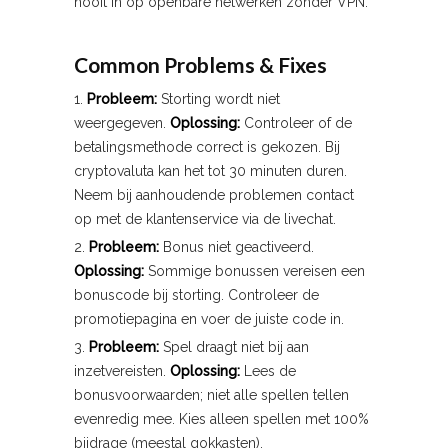
nooit in op openbare netwerken zonder VPN.
Common Problems & Fixes
Probleem:
Storting wordt niet
weergegeven.
Oplossing:
Controleer of de
betalingsmethode correct is gekozen. Bij
cryptovaluta kan het tot 30 minuten duren.
Neem bij aanhoudende problemen contact
op met de klantenservice via de livechat.
Probleem:
Bonus niet geactiveerd.
Oplossing:
Sommige bonussen vereisen een
bonuscode bij storting. Controleer de
promotiepagina en voer de juiste code in.
Probleem:
Spel draagt niet bij aan
inzetvereisten.
Oplossing:
Lees de
bonusvoorwaarden; niet alle spellen tellen
evenredig mee. Kies alleen spellen met 100%
bijdrage (meestal gokkasten).