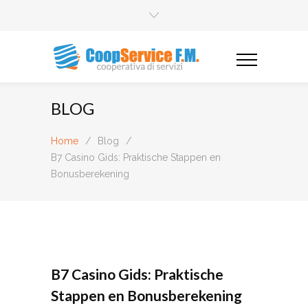
BLOG
Home
/
Blog
/
B7 Casino Gids: Praktische Stappen en
Bonusberekening
B7 Casino Gids: Praktische
Stappen en Bonusberekening