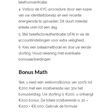
telefoonverificatie.
Voltooi de KYC-procedure door een kopie
van uw identiteitsbewijs en een recente
energienota te uploaden. Dit duurt meestal
enkele uren tot een dag.
Stel tweefactorauthenticatie (2FA) in via de
accountinstellingen voor extra veiligheid.
Kies een betaalmethode en doe uw eerste
storting. Houd rekening met eventuele
bonusaanbiedingen.
Bonus Math
Stel, u kiest een welkomstbonus van 100% tot
€200 met een inzetvereiste van 30x het
bonusbedrag. Uw storting is €200, u ontvangt
€200 bonus. De totale inzetvereiste is 30 ×
€200 = €6.000. Gebruik de formule: