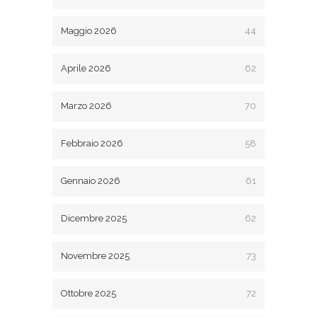
Maggio 2026
44
Aprile 2026
62
Marzo 2026
70
Febbraio 2026
58
Gennaio 2026
61
Dicembre 2025
62
Novembre 2025
73
Ottobre 2025
72