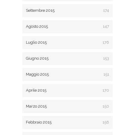
Settembre 2015
174
Agosto 2015
147
Luglio 2015
176
Giugno 2015
153
Maggio 2015
151
Aprile 2015
170
Marzo 2015
150
Febbraio 2015
156