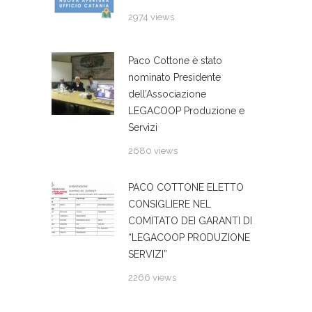
2974 views
Paco Cottone è stato
nominato Presidente
dell’Associazione
LEGACOOP Produzione e
Servizi
2680 views
PACO COTTONE ELETTO
CONSIGLIERE NEL
COMITATO DEI GARANTI DI
“LEGACOOP PRODUZIONE
SERVIZI”
2266 views