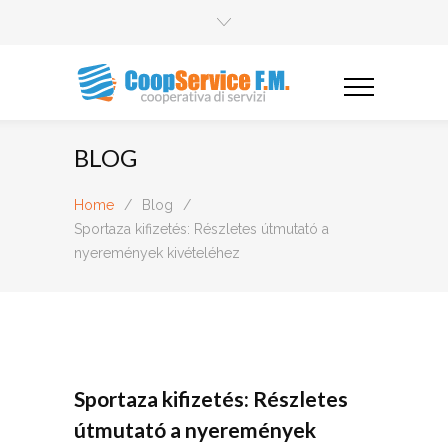
BLOG
Home
/
Blog
/
Sportaza kifizetés: Részletes útmutató a
nyeremények kivételéhez
Sportaza kifizetés: Részletes
útmutató a nyeremények