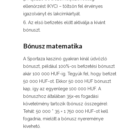
ellenőrzést (KYC) – töltsön fel érvényes
igazolványt és lakcímkártyát.
Az első befizetés előtt aktiválja a kívánt
bónuszt.
Bónusz matematika
A Sportaza kaszinó gyakran kínál üdvözlő
bónuszt, például 100%-os befizetési bónuszt
akár 100 000 HUF-ig. Tegyük fel, hogy befizet
50 000 HUF-ot. Ekkor 50 000 HUF bónuszt
kap, így az egyenlege 100 000 HUF. A
bónuszhoz általában 35x-es fogadási
követelmény tartozik (bónusz összegére).
Tehát: 50 000 * 35 = 1 750 000 HUF-ot kell
fogadnia, mielőtt a bónusz nyereménye
kivehető.