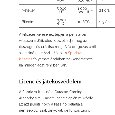
HUF
000 HUF
5 000
1 000
Neteller
24 óra
HUF
000 HUF
0,001
Bitcoin
10 BTC
1-3 óra
BTC
A kifizetés kéréséhez lépjen a pénztárba,
válassza a „Kifizetés” opciót, adja meg az
összeget, és erősítse meg. A feldolgozás előtt
a kaszinó ellenőrzi a fiókot. A
Sportaza
kifizetes
folyamata általában zökkenőmentes,
ha minden adat rendben van.
Licenc és játékosvédelem
A Sportaza kaszinó a Curacao Gaming
Authority által kiadott licenc alapján működik.
Ez azt jelenti, hogy a kaszinó betartja a
nemzetközi szabványokat, de fontos tudni,