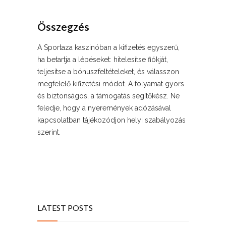
Összegzés
A Sportaza kaszinóban a kifizetés egyszerű,
ha betartja a lépéseket: hitelesítse fiókját,
teljesítse a bónuszfeltételeket, és válasszon
megfelelő kifizetési módot. A folyamat gyors
és biztonságos, a támogatás segítőkész. Ne
feledje, hogy a nyeremények adózásával
kapcsolatban tájékozódjon helyi szabályozás
szerint.
LATEST POSTS