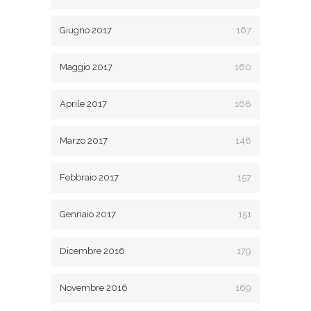
Giugno 2017
167
Maggio 2017
160
Aprile 2017
168
Marzo 2017
148
Febbraio 2017
157
Gennaio 2017
151
Dicembre 2016
179
Novembre 2016
169