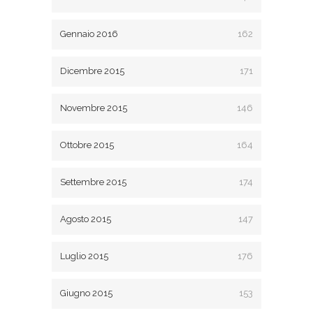
Gennaio 2016
162
Dicembre 2015
171
Novembre 2015
146
Ottobre 2015
164
Settembre 2015
174
Agosto 2015
147
Luglio 2015
176
Giugno 2015
153