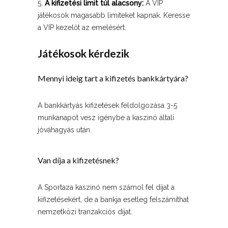
A kifizetési limit túl alacsony:
A VIP
játékosok magasabb limiteket kapnak. Keresse
a VIP kezelőt az emelésért.
Játékosok kérdezik
Mennyi ideig tart a kifizetés bankkártyára?
A bankkártyás kifizetések feldolgozása 3-5
munkanapot vesz igénybe a kaszinó általi
jóváhagyás után.
Van díja a kifizetésnek?
A Sportaza kaszinó nem számol fel díjat a
kifizetésekért, de a bankja esetleg felszámíthat
nemzetközi tranzakciós díjat.