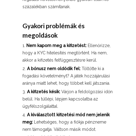
százalékban számítanak.
Gyakori problémák és
megoldások
Nem kapom meg a kifizetést:
Ellenőrizze,
hogy a KYC hitelesítés megtörtént. Ha nem,
akkor a kifizetés felfüggesztésre kerül.
A bónusz nem oldódik fel:
Töltötte ki a
fogadási követelményt? A játék hozzájárulási
aránya miatt lehet, hogy többet kell játszania.
A kifizetés késik:
Várjon a feldolgozási időn
belül. Ha túllépi, lépjen kapcsolatba az
ügyfélszolgálattal.
A kiválasztott kifizetési mód nem jelenik
meg:
Lehetséges, hogy a fiókja pénzneme
nem támogatja. Váltson másik módot.