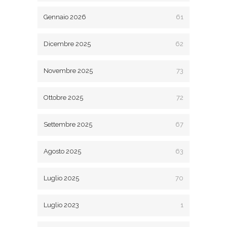
Gennaio 2026
61
Dicembre 2025
62
Novembre 2025
73
Ottobre 2025
72
Settembre 2025
67
Agosto 2025
63
Luglio 2025
70
Luglio 2023
1