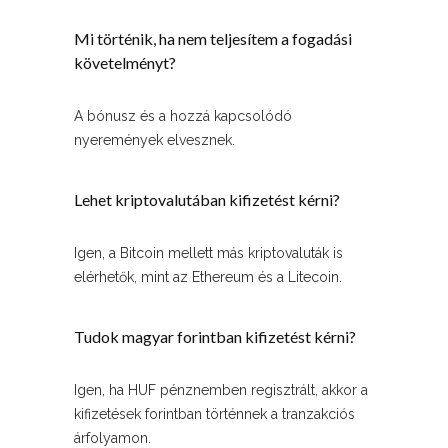
Mi történik, ha nem teljesítem a fogadási
követelményt?
A bónusz és a hozzá kapcsolódó
nyeremények elvesznek.
Lehet kriptovalutában kifizetést kérni?
Igen, a Bitcoin mellett más kriptovaluták is
elérhetők, mint az Ethereum és a Litecoin.
Tudok magyar forintban kifizetést kérni?
Igen, ha HUF pénznemben regisztrált, akkor a
kifizetések forintban történnek a tranzakciós
árfolyamon.