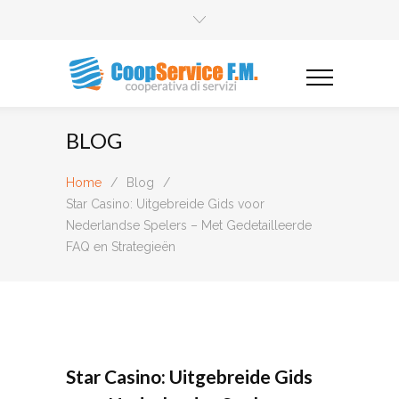
BLOG
Home
/
Blog
/
Star Casino: Uitgebreide Gids voor
Nederlandse Spelers – Met Gedetailleerde
FAQ en Strategieën
Star Casino: Uitgebreide Gids