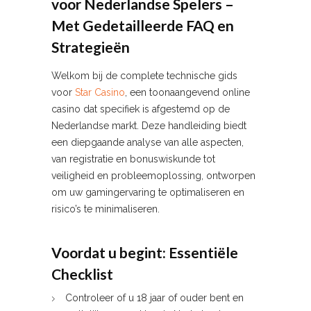
voor Nederlandse Spelers –
Met Gedetailleerde FAQ en
Strategieën
Welkom bij de complete technische gids
voor
Star Casino
, een toonaangevend online
casino dat specifiek is afgestemd op de
Nederlandse markt. Deze handleiding biedt
een diepgaande analyse van alle aspecten,
van registratie en bonuswiskunde tot
veiligheid en probleemoplossing, ontworpen
om uw gamingervaring te optimaliseren en
risico’s te minimaliseren.
Voordat u begint: Essentiële
Checklist
Controleer of u 18 jaar of ouder bent en