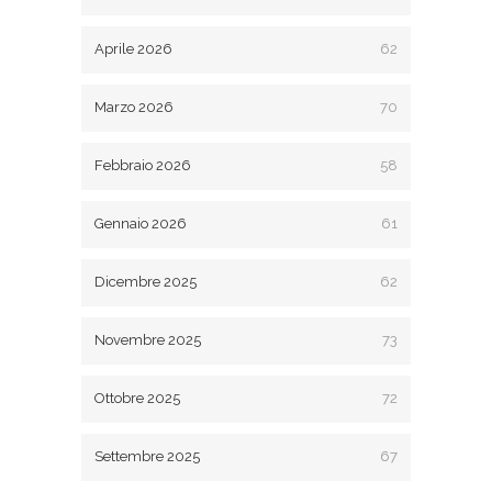
Aprile 2026
62
Marzo 2026
70
Febbraio 2026
58
Gennaio 2026
61
Dicembre 2025
62
Novembre 2025
73
Ottobre 2025
72
Settembre 2025
67