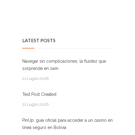
LATEST POSTS
Navegar sin complicaciones: la fluidez que
sorprende en 1win
21 Luglio 2026
Test Post Created
21 Luglio 2026
PinUp: guía oficial para acceder a un casino en
línea seguro en Bolivia