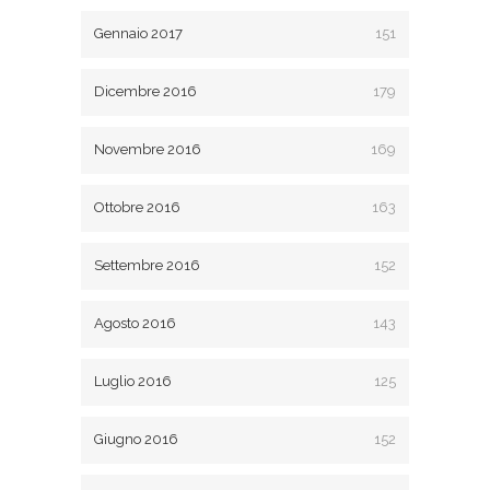
Gennaio 2017
151
Dicembre 2016
179
Novembre 2016
169
Ottobre 2016
163
Settembre 2016
152
Agosto 2016
143
Luglio 2016
125
Giugno 2016
152