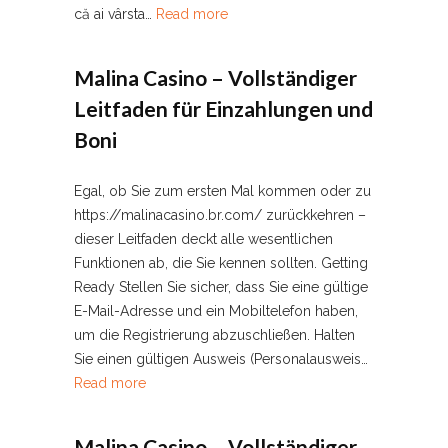
că ai vârsta…
Read more
Malina Casino – Vollständiger
Leitfaden für Einzahlungen und
Boni
Egal, ob Sie zum ersten Mal kommen oder zu
https://malinacasino.br.com/ zurückkehren –
dieser Leitfaden deckt alle wesentlichen
Funktionen ab, die Sie kennen sollten. Getting
Ready Stellen Sie sicher, dass Sie eine gültige
E-Mail-Adresse und ein Mobiltelefon haben,
um die Registrierung abzuschließen. Halten
Sie einen gültigen Ausweis (Personalausweis…
Read more
Malina Casino – Vollständiger