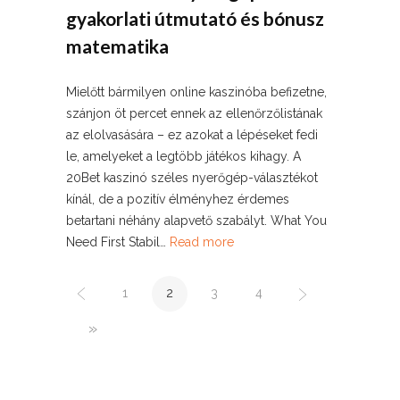
gyakorlati útmutató és bónusz
matematika
Mielőtt bármilyen online kaszinóba befizetne,
szánjon öt percet ennek az ellenőrzőlistának
az elolvasására – ez azokat a lépéseket fedi
le, amelyeket a legtöbb játékos kihagy. A
20Bet kaszinó széles nyerőgép-választékot
kínál, de a pozitív élményhez érdemes
betartani néhány alapvető szabályt. What You
Need First Stabil…
Read more
1
2
3
4
»