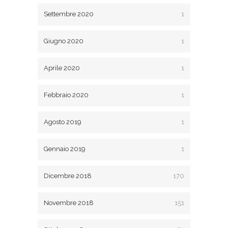
Settembre 2020
1
Giugno 2020
1
Aprile 2020
1
Febbraio 2020
1
Agosto 2019
1
Gennaio 2019
1
Dicembre 2018
170
Novembre 2018
151