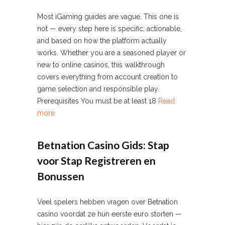
Most iGaming guides are vague. This one is
not — every step here is specific, actionable,
and based on how the platform actually
works. Whether you are a seasoned player or
new to online casinos, this walkthrough
covers everything from account creation to
game selection and responsible play.
Prerequisites You must be at least 18
Read
more
Betnation Casino Gids: Stap
voor Stap Registreren en
Bonussen
Veel spelers hebben vragen over Betnation
casino voordat ze hun eerste euro storten —