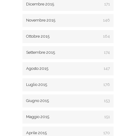
Dicembre 2015
171
Novembre 2015
146
Ottobre 2015
164
Settembre 2015
174
Agosto 2015
147
Luglio 2015
176
Giugno 2015
153
Maggio 2015
151
Aprile 2015
170