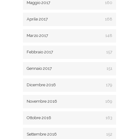
Maggio 2017
160
Aprile 2017
168
Marzo 2017
148
Febbraio 2017
157
Gennaio 2017
151
Dicembre 2016
179
Novembre 2016
169
Ottobre 2016
163
Settembre 2016
152