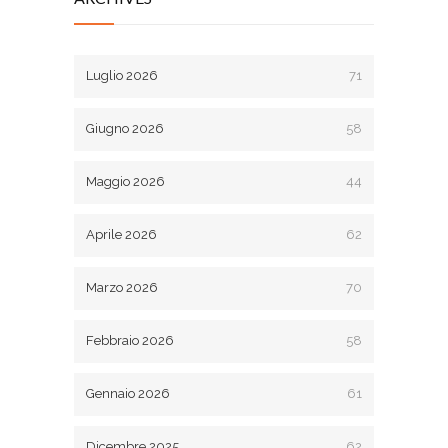
Luglio 2026
71
Giugno 2026
58
Maggio 2026
44
Aprile 2026
62
Marzo 2026
70
Febbraio 2026
58
Gennaio 2026
61
Dicembre 2025
62